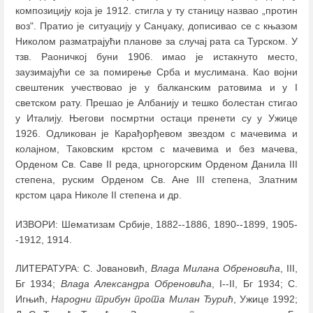
композицију која је 1912. стигла у ту станицу назвао „протин
воз". Пратио је ситуацију у Санџаку, дописивао се с књазом
Николом разматрајући планове за случај рата са Турском. У
тзв. Раоничкој буни 1906. имао је истакнуто место,
заузимајући се за помирење Срба и муслимана. Као војни
свештеник учествовао је у балканским ратовима и у I
светском рату. Прешао је Албанију и тешко болестан стигао
у Италију. Његови посмртни остаци пренети су у Ужице
1926. Одликован је Карађорђевом звездом с мачевима и
колајном, Таковским крстом с мачевима и без мачева,
Орденом Св. Саве II реда, црногорским Орденом Данила III
степена, руским Орденом Св. Ане III степена, Златним
крстом цара Николе II степена и др.
ИЗВОРИ: Шематизам Србије, 1882--1886, 1890--1899, 1905-
-1912, 1914.
ЛИТЕРАТУРА: С. Јовановић,
Влада Милана Обреновића
, III,
Бг 1934;
Влада Александра Обреновића
, I--II, Бг 1934; С.
Игњић,
Народни трибун прота Милан Ђурић
, Ужице 1992;