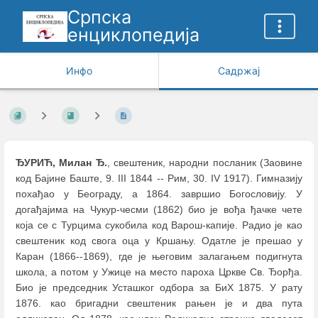
Српска
енциклопедија
Инфо
Садржај
ЂУРИЋ, Милан Ђ.
, свештеник, народни посланик (Заовине
код Бајине Баште, 9. III 1844 -- Рим, 30. IV 1917). Гимназију
похађао у Београду, а 1864. завршио Богословију. У
догађајима на Чукур-чесми (1862) био је вођа ђачке чете
која се с Турцима сукобила код Варош-капије. Радио је као
свештеник код свога оца у Кршању. Одатле је прешао у
Каран (1866--1869), где је његовим залагањем подигнута
школа, а потом у Ужице на место пароха Цркве Св. Ђорђа.
Био је председник Усташког одбора за БиХ 1875. У рату
1876. као бригадни свештеник рањен је и два пута