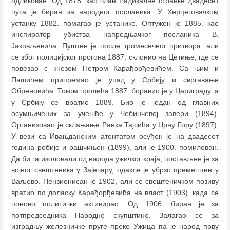
одликован. Од 1878. као члан Радикалне странке двадесет
пута је биран за народног посланика. У Херцеговачком
устанку 1882. помагао је устанике. Оптужен је 1885. као
инспиратор убиства напредњачког посланика В.
Јаковљевића. Пуштен је после тромесечног притвора, али
се због полицијског прогона 1887. склонио на Цетиње, где се
повезао с кнезом Петром Карађорђевићем. Са њим и
Пашићем припремао је упад у Србију и свргавање
Обреновића. Током пролећа 1887. боравио је у Цариграду, а
у Србију се вратио 1889. Био је један од главних
осумњичених за учешће у Чебинчевој завери (1894).
Организовао је склањање Ранка Тајсића у Црну Гору (1897).
У вези са Ивањданским атентатом осуђен је на двадесет
година робије и рашчињен (1899), али је 1900. помилован.
Да би га изоловали од народа ужичког краја, постављен је за
војног свештеника у Зајечару, одакле је убрзо премештен у
Ваљево. Пензионисан је 1902, али се свештеничком позиву
вратио по доласку Карађорђевића на власт (1903), када се
поново политички активирао. Од 1906. биран је за
потпредседника Народне скупштине. Залагао се за
изградњу железничке пруге преко Ужица па је народ прву