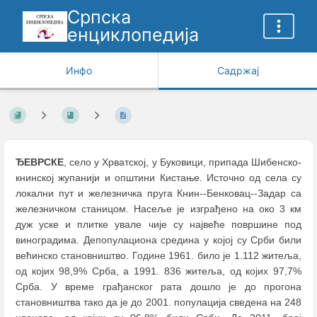
Српска
енциклопедија
Инфо
Садржај
ЂЕВРСКЕ
, село у Хрватској, у Буковици, припада Шибенско-
книнској жупанији и општини Кистање. Источно од села су
локални пут и железничка пруга Книн--Бенковац--Задар са
железничком станицом. Насеље је изграђено на око 3 км
дуж уске и плитке увале чије су највеће површине под
виноградима. Депопулациона средина у којој су Срби били
већинско становништво. Године 1961. било је 1.112 житеља,
од којих 98,9% Срба, а 1991. 836 житеља, од којих 97,7%
Срба. У време грађанског рата дошло је до прогона
становништва тако да је до 2001. популација сведена на 248