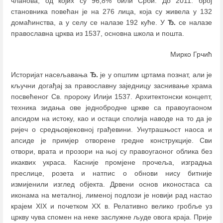
чланова, од којих су 96,8% били Срби. До 2011. број
становника повећан је на 276 лица, која су живела у 132
домаћинства, а у селу се налазе 192 куће. У
Ђ.
се налазе
православна црква из 1537, основна школа и пошта.
Мирко Грчић
Историјат насељавања
Ђ.
је у општим цртама познат, али је
кључни догађај за православну заједницу заснивање храма
посвећеног Св. пророку Илији 1537. Архитектонски концепт,
техника зидања ове једнобродне цркве са правоугаоном
апсидом на истоку, као и остаци сполија наводе на то да је
ријеч о средњовјековној грађевини. Унутрашњост наоса и
апсиде је примјер отворене гредне конструкције. Сви
отвори, врата и прозори на њој су правоугаоног облика без
икаквих украса. Касније промјене прочеља, изградња
преслице, розета и натпис о обнови нису битније
измијенили изглед објекта. Дрвени основ иконостаса са
иконама на металној, лименој подлози је новији рад настао
крајем XIX и почетком XX в. Релативно велико гробље уз
цркву чува спомен на неке заслужне људе овога краја. Прије