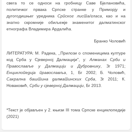
свега то се односи на гробницу Саве Бјелановића,
политичког првака Српске странке у Приморју и
дугогодишњег уредника
Српског листа/гласа
, као и на
знатно скромније обиљежје знаменитог далматинског
етнографа Владимира Ардалића.
Бранко Чоловић
ЛИТЕРАТУРА: М. Радека, ,,Прилози о споменицима културе
код Срба у Сјеверној Далмацији", у:
Алманах Срби и
Православље у Далмацији и Дубровнику
, Зг 1971;
Енциклопедија православља
, 1, Бг 2002; Б. Чоловић,
Сакрална баштина далматинских Срба
, Зг 2011; К.
Новаковић,
Срби у сјеверној Далмацији
, Бг 2013.
*Текст је објављен у 2. књизи III тома Српске енциклопедије
(2021)
Enter