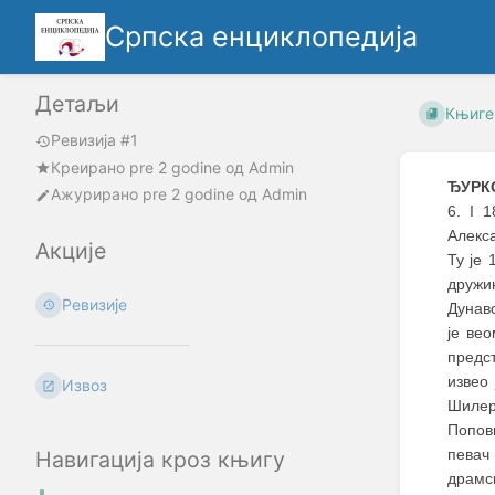
Српска енциклопедија
Детаљи
Књиге
Ревизија #1
Креирано
pre 2 godine
oд
Admin
ЂУРК
Ажурирано
pre 2 godine
од
Admin
6. I 
Алекса
Акције
Ту је
дружи
Ревизије
Дунавс
је ве
предс
извео
Извоз
Шилер
Попови
певач 
Навигација кроз књигу
драмс