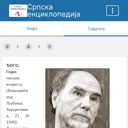
Српска
енциклопедија
Инфо
Садржај
ЂОГО,
Гојко
,
песник,
есејиста
(Влаховићи
код
Љубиња,
Херцеговин
а, 21. IX
1940).