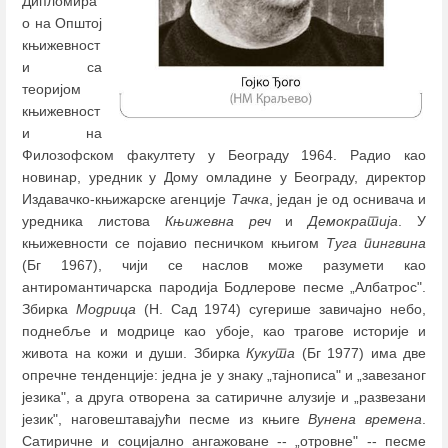
Дипломира
о на Општој
књижевност
и са
теоријом
књижевност
и на
Филозофском факултету у Београду 1964. Радио као
новинар, уредник у Дому омладине у Београду, директор
Издавачко-књижарске агенције
Тачка
, један je од оснивача и
уредника листова
Књижевна реч
и
Демократија
. У
књижевности се појавио песничком књигом
Туга пингвина
(Бг 1967), чији се наслов може разумети као
антиромантичарска пародија Бодлерове песме „Албатрос".
Збирка
Модрица
(Н. Сад 1974) сугерише завичајно небо,
поднебље и модрице као убоје, као трагове историје и
живота на кожи и души. Збирка
Кукута
(Бг 1977) има две
опречне тенденције: једна је у знаку „тајнописа" и „завезаног
језика", а друга отворена за сатиричне алузије и „развезани
језик", наговештавајући песме из књиге
Вунена времена
.
Сатиричне и социјално ангажоване -- „отровне" -- песме