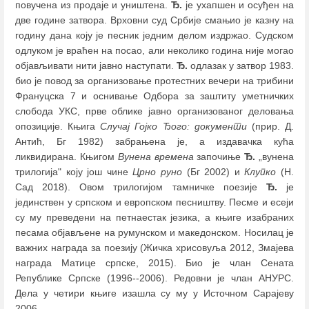
повучена из продаје и уништена.
Ђ.
је ухапшен и осуђен на
две године затвора. Врховни суд Србије смањио је казну на
годину дана коју је песник једним делом издржао. Судском
одлуком је враћен на посао, али неколико година није могао
објављивати нити јавно наступати.
Ђ.
одлазак у затвор 1983.
био је повод за организовање протестних вечери на трибини
Франуцска 7 и оснивање Одбора за заштиту уметничких
слобода УКС, прве облике јавно организованог деловања
опозиције. Књига
Случај Гојко Ђого: документи
(прир. Д.
Антић, Бг 1982) забрањена је, а издавачка кућа
ликвидирана. Књигом
Вунена времена
започиње
Ђ.
„вунена
трилогија" коју још чине
Црно руно
(Бг 2002) и
Клупко
(Н.
Сад 2018). Овом трилогијом тамничке поезије
Ђ.
је
јединствен у српском и европском песништву. Песме и есеји
су му преведени на петнаестак језика, а књиге изабраних
песама објављене на румунском и македонском. Носилац је
важних награда за поезију (Жичка хрисовуља 2012, Змајева
награда Матице српске, 2015). Био је члан Сената
Републике Српске (1996--2006). Редовни је члан АНУРС.
Дела у четири књиге изашла су му у Источном Сарајеву
2006.