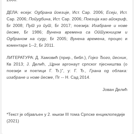
ДЕЛА: есеји:
Одбрана поезије
, Ист. Сар. 2006;
Есеји
, Ист.
Сар. 2006;
Попудбина
, Ист. Сар. 2006;
Поезија као апокриф
,
Бг 2008;
Пут уз пут
, Бг 2017; поезија:
Изабране и нове
песме
, Бг 1986;
Вунена времена са Оптужницом и
Одбраном на суду
, Бг 2005;
Вунена времена
, процес и
коментари 1--2, Бг 2011.
ЛИТЕРАТУРА: Д. Хамовић (прир., библ.),
Гојко Ђого, песник
,
Кв 2013; Ј. Делић, „Црни аргонаут српског пјесништва (о
поезији и поетици Г. Ђ.)", у: Г. Ђ.,
Грана од облака:
изабране и нове песме
, Пг -- Н. Сад 2014.
Јован Делић
*Текст је објављен у 2. књизи III тома Српске енциклопедије
(2021)
Enter