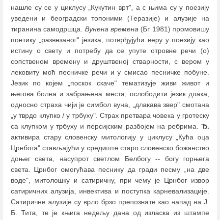
нашле су се у циклусу „Кукутин врт", а с њима су у поезију
уведени и београдски топоними (Теразије) и алузије на
тиранина самодршца.
Вунена времена
(Бг 1981) промовишу
поетику „развезаног" језика, потврђујући веру у поезију као
истину о свету и потребу да се упуте отровне речи (о)
сопственом времену и друштвеној стварности, с вером у
лековиту моћ песничке речи и у смисао песничке побуне.
Језик по којем „поскок скаче" тематизује живи живот и
његова болна и забрањена места; ослободити језик длака,
односно страха чији је симбол вуна, „длакава звер" смотана
„у тврдо клупко / у трбуху". Страх претвара човека у гротеску
са клупком у трбуху и персијским разбојем на ребрима.
Ђ.
активира стару словенску митологију у циклусу „Кућа оца
Црнбога" стављајући у средиште старо словенско божанство
доњег света, насупрот светлом Белбогу -- богу горњега
света. Црнбог омогућава песнику да гради песму „на две
воде", митолошку и сатиричну, при чему је Црнбог извор
сатиричних алузија, инвектива и поступка карневализације.
Сатиричне алузије су врло брзо препознате као напад на Ј.
Б. Тита, те је књига недељу дана од изласка из штампе