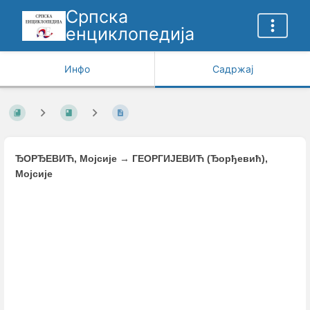
Српска
енциклопедија
Инфо
Садржај
ЂОРЂЕВИЋ, Мојсије
→
ГЕОРГИЈЕВИЋ (Ђорђевић),
Мојсије
Enter
section
select
mode