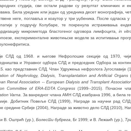
ародних студија, сви остали радови су резултат клиничких и 
вама. Била уредник или један од уредника десет монографија, чет
ствене неге, поглавља и коаутор у три уџбеника. После одласка 
патије у подручју Колубаре, те покренула истраживања енд
ардизацију микрометода бластогеног одговора лимфоцита,
in vitr
опоезе, експерименталне животињске моделе за испитивање прогре
рулонефритиса.
је СЛД од 1968. и његове Нефролошке секције од 1970, чији
едништва и Управног одбора СЛД и председник Одбора за контину
5. као представник СЛД. Члан Удружења нефролога Југославије (1
ation of Nephrology, Dialysis, Transplantation and Artificial Organs
an Renal Association -- European Dialysis and Transplant Associatio
tion Committee of ERA-EDTA Congress
(1999--2015). Почасни ч
tion Varna
. За ванредног члана АМН СЛД изабрана 1996, а била ге
мије. Добитник Повеље СЛД (1999), Награде за научни рад СЛД 
е средине Србије (2004), Награде за животно дело СЛД (2010), На
и В. Оштрић (ур.),
Болести бубрега
, Бг 1999; и В. Лежаић (ур.),
Тр