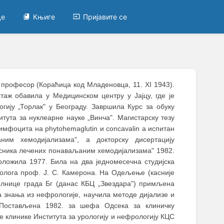
це
Књиге
Пријавите се
и професор (Кораћица код Младеновца, 11. XI 1943).
аж обавила у Медицинском центру у Јајцу, где је
гију „Торлак" у Београду. Завршила Курс за обуку
тута за нуклеарне науке „Винча". Магистарску тезу
мфоцита на phytohemaglutin и concavalin а испитан
им хемодијализама", а докторску дисертацију
есника лечених понаваљаним хемодијализама" 1982.
оложила 1977. Била на два једномесечна студијска
олога проф. Ј. С. Камеронa. На Одељење (касније
олнице града Бг (данас КБЦ „Звездара") примљена
а знања из нефрологије, научила методе дијализе и
. Постављена 1982. за шефа Одсека за клиничку
 клинике Института за урологију и нефрологију КЦС