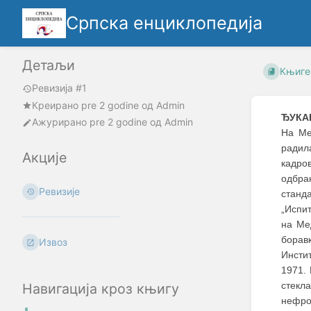
Српска енциклопедија
Детаљи
Књиге
Ревизија #1
Креирано
pre 2 godine
oд
Admin
ЂУКА
Ажурирано
pre 2 godine
од
Admin
На Ме
радил
Акције
кадро
одбра
Ревизије
станд
„Испи
на Ме
борав
Извоз
Инсти
1971.
стекл
Навигација кроз књигу
нефро