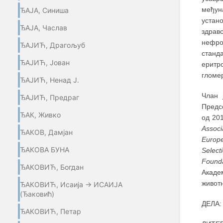
међун
ЂАЈА, Синиша
устано
ЂАЈА, Часлав
здрав
нефро
ЂАЈИЋ, Драгољуб
станд
ЂАЈИЋ, Јован
еритр
гломе
ЂАЈИЋ, Ненад Ј.
Члан 
ЂАЈИЋ, Предраг
Предс
ЂАК, Живко
од 201
Associ
ЂАКОВ, Дамјан
Europe
ЂАКОВА БУНА
Selec
Founda
ЂАКОВИЋ, Богдан
Акаде
животн
ЂАКОВИЋ, Исаија → ИСАИЈА
(Ђаковић)
ДЕЛА: 
ЂАКОВИЋ, Петар