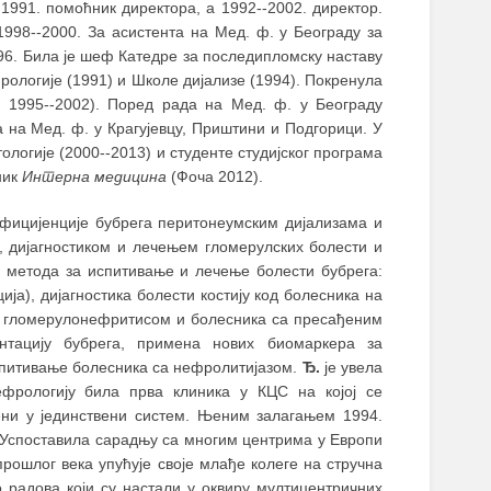
1991. помоћник директора, а 1992--2002. директор.
998--2000. За асистента на Мед. ф. у Београду за
6. Била је шеф Катедре за последипломску наставу
рологије (1991) и Школе дијализе (1994). Покренула
 1995--2002). Поред рада на Мед. ф. у Београду
 на Мед. ф. у Крагујевцу, Приштини и Подгорици. У
логије (2000--2013) и студенте студијског програма
ник
Интерна медицина
(Фоча 2012).
уфицијенције бубрега перитонеумским дијализама и
, дијагностиком и лечењем гломерулских болести и
 метода за испитивање и лечење болести бубрега:
ија), дијагностика болести костију код болесника на
а гломерулонефритисом и болесника са пресађеним
нтацију бубрега, примена нових биомаркера за
спитивање болесника са нефролитијазом.
Ђ.
је увела
ефрологију била прва клиника у КЦС на којој се
ени у јединствени систем. Њеним залагањем 1994.
. Успоставила сарадњу са многим центрима у Европи
прошлог века упућује своје млађе колеге на стручна
о радова који су настали у оквиру мултицентричних