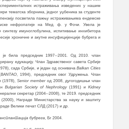
експерименталних истраживања изведених у нашим
ири тематска зборника, једног уџбеника за студенте
у пензију посветила пажњу истраживањима ендемске
емске нефропатије на Мед. ф. у Фочи. Увела је
o
синтезу имуноглобулина, испитивање инхибитора
сије хроничне и акутне инсуфицијенције бубрега и
 је била председник 1997--2001. Од 2010. члан
ирану едукацију. Члан Здравственог савета Србије
978), сада Србије, и један од оснивача
Balkan Cities
(
BANTAO
, 1994), председник овог Удружења. Члан
n
(1978),
Senior member
од 2008, дугогодишњи члан
лан
Bulgarian Society of Nephrology
(1991) и
Kidney
нерални секретар (2004--2008), те 2019. председник
(2000), Награде Министарства за науку и заштиту
граде Велики печат СЛД (2017) и др.
ансплантација бубрега
, Бг 2004.