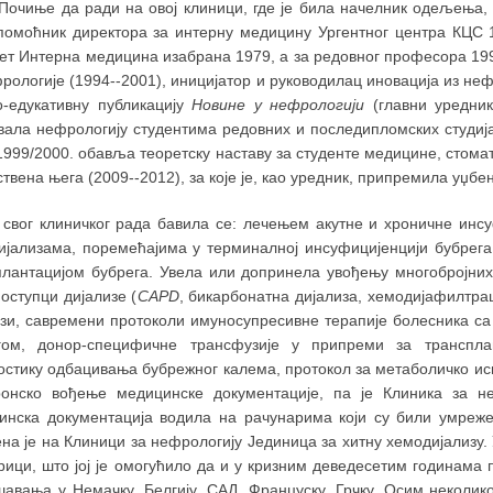
 Почиње да ради на овој клиници, где је била начелник одељења, 
помоћник директора за интерну медицину Ургентног центра КЦС 1
ет Интерна медицина изабрана 1979, а за редовног професора 199
рологије (1994--2001), иницијатор и руководилац иновација из неф
о-едукативну публикацију
Новине у нефрологији
(главни уредник
вала нефрологију студентима редовних и последипломских студија
999/2000. обавља теоретску наставу за студенте медицине, стомато
твена њега (2009--2012), за које је, као уредник, припремила уџбе
 свог клиничког рада бавила се: лечењем акутне и хроничне инс
ијализама, поремећајима у терминалној инсуфицијенцији бубрега
плантацијом бубрега. Увела или допринела увођењу многобројних
оступци дијализе (
CAPD
, бикарбонатна дијализа, хемодијафилтрац
изи, савремени протоколи имуносупресивне терапије болесника с
гом, донор-специфичне трансфузије у припреми за транспла
ностику одбацивања бубрежног калема, протокол за метаболичко и
ронско вођење медицинске документације, па је Клиника за н
инска документација водила на рачунарима који су били умреж
ена је на Клиници за нефрологију Јединица за хитну хемодијализу
ици, што јој је омогућило да и у кризним деведесетим годинама 
шавања у Немачку, Белгију, САД, Француску, Грчку. Осим неколик