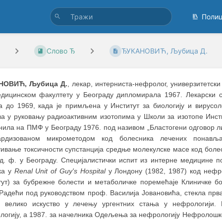
Поли
Слово Ђ
ЂУКАНОВИЋ, Љубица Д.
НОВИЋ, Љубица Д.
, лекар, интерниста-нефролог, универзитетск
дицинском факултету у Београду дипломирала 1967. Лекарски ст
а до 1969, када је примљена у Институт за биологију и вирусоло
ва у руковању радиоактивним изотопима у Школи за изотопе Инсти
нила на ПМФ у Београду 1976. под називом „Бластогени одговор ли
ардизованом микрометодом код болесника лечених понављан
тивање токсичности супстанција средње молекулске масе код бол
д. ф. у Београду. Специјалистички испит из интерне медицине п
ка у
Renal Unit of Guy's Hospital
у Лондону (1982, 1987) код нефр
тут) за бубрежне болести и метаболичке поремећаје Клиничке б
 Радећи под руководством проф. Василија Јовановића, стекла прв
а велико искуство у лечењу ургентних стања у нефрологији
логију, а 1987. за начелника Одељења за нефрологију Нефролошке