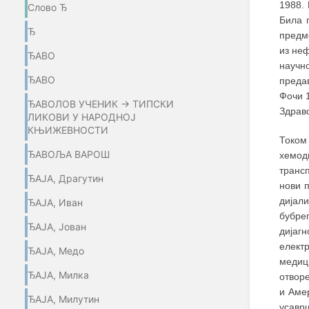
1988.
Слово Ђ
Била 
Ђ
предм
из неф
ЂАВО
научн
ЂАВО
преда
Фочи 1
ЂАВОЛОВ УЧЕНИК → ТИПСКИ
Здравс
ЛИКОВИ У НАРОДНОЈ
КЊИЖЕВНОСТИ
Током
ЂАВОЉА ВАРОШ
хемод
транс
ЂАЈА, Драгутин
нови п
дијал
ЂАЈА, Иван
бубре
ЂАЈА, Јован
дијаг
елект
ЂАЈА, Медо
медиц
ЂАЈА, Милка
отвор
и Амер
ЂАЈА, Милутин
усавр