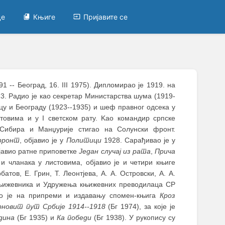
це
Књиге
Пријавите се
91 -- Београд, 16. III 1975). Дипломирао је 1919. на
23. Радио је као секретар Министарства шума (1919-
цу и Београду (1923--1935) и шеф правног одсека у
атовима и у I светском рату. Kао командир српске
 Сибира и Манџурије стигао на Солунски фронт.
 фронт
, објавио је у
Политици
1928. Сарађивао је у
јавио ратне приповетке
Један случај из рата
,
Прича
и чланака у листовима, објавио је и четири књиге
атов, Е. Грин, Т. Леонтјева, А. А. Островски, А. А.
а књижевника и Удружења књижевних преводилаца СР
ио је на припреми и издавању спомен-књига
Кроз
рновит пут Србије 1914--1918
(Бг 1974), за које је
дина
(Бг 1935) и
Ка победи
(Бг 1938). У рукопису су