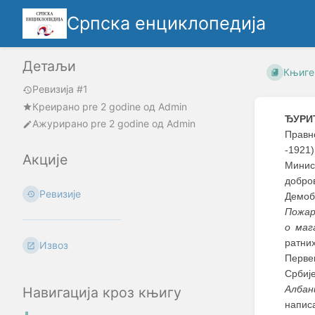
Српска енциклопедија
Детаљи
Књиге
Ревизија #1
Креирано
pre 2 godine
oд
Admin
ЂУРИЋ
Ажурирано
pre 2 godine
од
Admin
Правно
-1921
Акције
Минис
добро
Ревизије
Демоб
Пожар
о маг
ратних
Извоз
Перве
Србиј
Албан
Навигација кроз књигу
напис