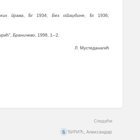
ких права
, Бг 1934;
Без отаџбине
, Бг 1936;
Ђурић",
Браничево
, 1998, 1--2.
Л. Мустеданагић
Следећи
ЂУРИЋ, Александар