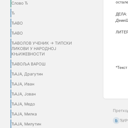
остал
Слово Ђ
Ђ
ДЕЛА
Девет
ЂАВО
ЛИТЕ
ЂАВО
ЂАВОЛОВ УЧЕНИК → ТИПСКИ
ЛИКОВИ У НАРОДНОЈ
КЊИЖЕВНОСТИ
ЂАВОЉА ВАРОШ
*Текст
ЂАЈА, Драгутин
Enter
section
ЂАЈА, Иван
select
mode
ЂАЈА, Јован
ЂАЈА, Медо
Претхо
ЂАЈА, Милка
ЂУ
ЂАЈА, Милутин