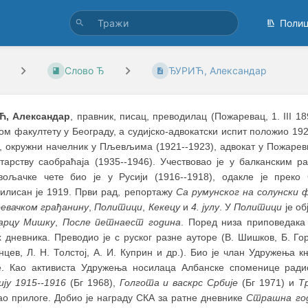
Поли
Слово Ђ
ЂУРИЋ, Александар
, Александар
, правник, писац, преводилац (Пожаревац, 1. III 18
м факултету у Београду, а судијско-адвокатски испит положио 19
), окружни начелник у Пљевљима (1921--1923), адвокат у Пожарев
тарству саобраћаја (1935--1946). Учествовао је у балканским р
вољачке чете био је у Русији (1916--1918), одакле је преко
илисан је 1919. Први рад, репортажу
Са румунског на солунски
евачком грађанину
,
Политици
,
Кекецу
и
4. јулу
. У
Политици
је об
арцу Мишку
,
После петнаест година
. Поред низа приповедака 
 дневника. Преводио је с руског разне ауторе (В. Шишков, Б. Горб
нцев, Л. Н. Толстој, А. И. Куприн и др.). Био је члан Удружењ
е. Као активиста Удружења носилаца Албанске споменице рад
ију 1915--1916
(Бг 1968),
Голгота и васкрс Србије
(Бг 1971) и
Т
ао прилоге. Добио је награду СКА за ратне дневнике
Страшна го