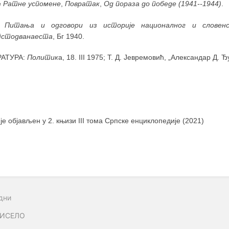
е
Ратне успомене
,
Повратак
,
Од пораза до победе (1941--1944)
.
:
Питања и одговори из историје националног и словенс
стодванаеста
, Бг 1940.
РАТУРА:
Политик
а, 18. III 1975; Т. Д. Јевремовић, „Александар Д. 
 је објављен у 2. књизи III тома Српске енциклопедије (2021)
дни
РИСЕЛО