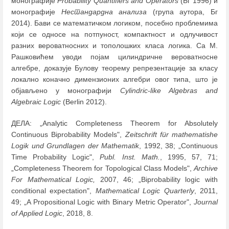
монографије
Probability Quantifiers and Operators
(Бг 1996) и
монографије
Нестандардна анализа
(група аутора, Бг
2014). Бави се математичком логиком, посебно проблемима
који се односе на потпуност, компактност и одлучивост
разних вероватносних и тополошких класа логика. Са М.
Рашковићем уводи појам цилиндричне вероватносне
алгебре, доказује Булову теорему репрезентације за класу
локално коначно димензионих алгебри овог типа, што је
објављено у монографији
Cylindric-like Algebras and
Algebraic Logic
(Berlin 2012).
ДЕЛА: „Analytic Completeness Theorem for Absolutely
Continuous Biprobability Models",
Zeitschrift für mathematishe
Logik und Grundlagen der Mathematik
, 1992, 38; „Continuous
Time Probability Logic",
Publ. Inst. Math.
, 1995, 57, 71;
„Completeness Theorem for Topological Class Models",
Archive
For Mathematical Logic,
2007, 46; „Biprobability logic with
conditional expectation",
Mathematical Logic Quarterly
, 2011,
49; „A Propositional Logic with Binary Metric Operator",
Journal
of Applied Logic
, 2018, 8.