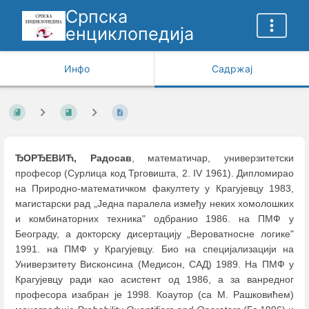
Српска
енциклопедија
Инфо
Садржај
ЂОРЂЕВИЋ, Радосав
, математичар, универзитетски
професор (Сурлица код Трговишта, 2. IV 1961). Дипломирао
на Природно-математичком факултету у Крагујевцу 1983,
магистарски рад „Једна паралела између неких хомолошких
и комбинаторних техника" одбранио 1986. на ПМФ у
Београду, а докторску дисертацију „Вероватносне логике"
1991. на ПМФ у Крагујевцу. Био на специјализацији на
Универзитету Висконсина (Медисон, САД) 1989. На ПМФ у
Крагујевцу ради као асистент од 1986, а за ванредног
професора изабран је 1998. Коаутор (са М. Рашковићем)