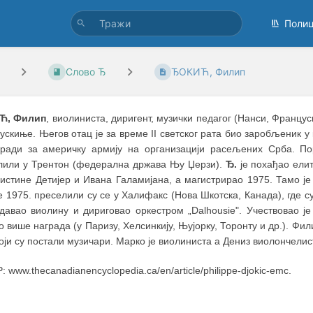
Поли
Слово Ђ
ЂОКИЋ, Филип
Ћ, Филип
, виолиниста, диригент, музички педагог (Нанси, Францус
скиње. Његов отац је за време II светског рата био заробљеник у
 ради за aмеричку армију на организацији расељених Срба. По
лили у Трентон (федерална држава Њу Џерзи).
Ђ.
је похађао елит
ристине Детијер и Ивана Галамијана, а магистрирао 1975. Тамо је
 1975. преселили су се у Халифакс (Нова Шкотска, Канада), где с
едавао виолину и дириговао оркестром „Dalhousie". Учествовао 
о више награда (у Паризу, Хелсинкију, Њујорку, Торонту и др.). Фи
оји су постали музичари. Марко је виолиниста а Дениз виолончелис
 www.thecanadianencyclopedia.ca/en/article/philippe-djokic-emc.