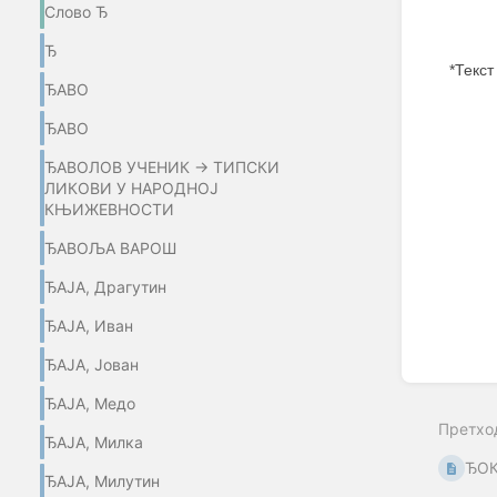
Слово Ђ
Ђ
*Текст
ЂАВО
Enter
ЂАВО
section
select
ЂАВОЛОВ УЧЕНИК → ТИПСКИ
mode
ЛИКОВИ У НАРОДНОЈ
КЊИЖЕВНОСТИ
ЂАВОЉА ВАРОШ
ЂАЈА, Драгутин
ЂАЈА, Иван
ЂАЈА, Јован
ЂАЈА, Медо
Претхо
ЂАЈА, Милка
ЂОК
ЂАЈА, Милутин