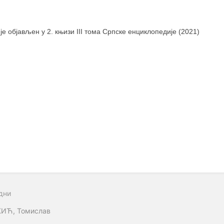
 је објављен у 2. књизи III тома Српске енциклопедије (2021)
дни
ИЋ, Томислав