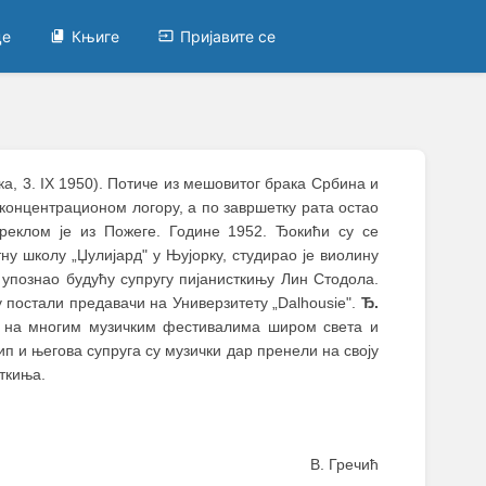
це
Књиге
Пријавите се
ка, 3. IX 1950). Потиче из мешовитог брака Србина и
 концентрационом логору, а по завршетку рата остао
реклом је из Пожеге. Године 1952. Ђокићи су се
ну школу „Џулијард" у Њујорку, студирао је виолину
 упознао будућу супругу пијанисткињу Лин Стодола.
у постали предавачи на Универзитету „Dalhousie".
Ђ.
је на многим музичким фестивалима широм света и
лип и његова супруга су музички дар пренели на своју
ткиња.
В. Гречић