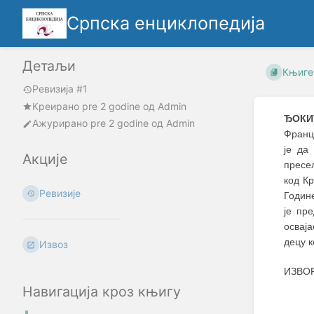
Српска енциклопедија
Детаљи
Књиге
Ревизија #1
Креирано
pre 2 godine
oд
Admin
ЂОКИ
Ажурирано
pre 2 godine
од
Admin
Францу
је да
Акције
пресе
код К
Ревизије
Године
је пр
осваја
децу к
Извоз
ИЗВОР:
Навигација кроз књигу