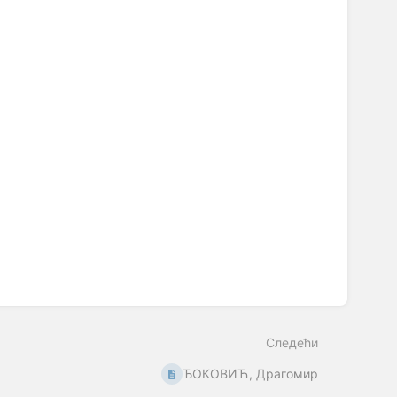
Следећи
ЂОКОВИЋ, Драгомир