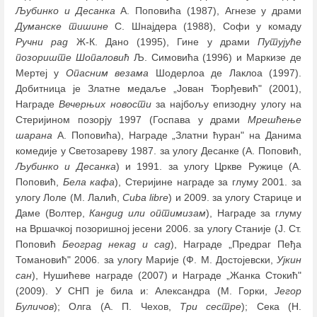
Љубинко и Десанка
А. Поповића (1987), Агнезе у драми
Думанске тишине
С. Шнајдера (1988), Софи у комаду
Ручни рад
Ж-К. Дано (1995), Гине у драми
Путујуће
позориште Шопаловић
Љ. Симовића (1996) и Маркизе де
Мертеј у
Опасним везама
Шодерлоа де Лаклоа (1997).
Добитница је Златне медаље „Јован Ђорђевић" (2001),
Награде
Вечерњих новости
за најбољу епизодну улогу на
Стеријином позорју 1997 (Госпава у драми
Мрешћење
шарана
А. Поповића), Награде „Златни ћуран" на Данима
комедије у Светозареву 1987. за улогу Десанке (А. Поповић,
Љубинко и Десанка
) и 1991. за улогу Цркве Ружице (А.
Поповић,
Бела кафа
), Стеријине наградe за глуму 2001. за
улогу Лоле (М. Лалић,
Cuba libre
) и 2009. за улогу Старице и
Даме (Волтер,
Кандид или
оптимизам
), Награде за глуму
на Вршачкој позоришној јесени 2006. за улогу Станије (Ј. Ст.
Поповић
Београд некад и сад
), Награде „Предраг Пеђа
Томановић" 2006. за улогу Марије (Ф. М. Достојевски,
Ујкин
сан
), Нушићеве награде (2007) и Награде „Жанка Стокић"
(2009). У СНП је била и: Александра (М. Горки,
Јегор
Буличов
); Олга (А. П. Чехов,
Три сестре
); Сека (Н.