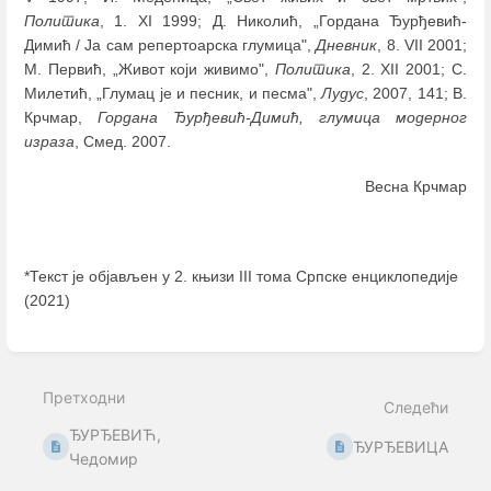
Политика
, 1. XI 1999; Д. Николић, „Гордана Ђурђевић-
Димић / Ја сам репертоарска глумица",
Дневник
, 8. VII 2001;
М. Первић, „Живот који живимо",
Политика
, 2. XII 2001; С.
Милетић, „Глумац је и песник, и песма",
Лудус
, 2007, 141; В.
Крчмар,
Гордана Ђурђевић-Димић, глумица модерног
израза
, Смед. 2007.
Весна Крчмар
*Текст је објављен у 2. књизи III тома Српске енциклопедије
(2021)
Enter
section
select
Претходни
mode
Следећи
ЂУРЂЕВИЋ,
ЂУРЂЕВИЦА
Чедомир