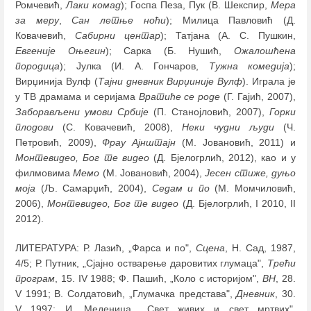
Ромчевић,
Лаки комад
); Госпа Пеза, Пук (В. Шекспир,
Мера
за меру
,
Сан летње ноћи
); Милица Павловић (Д.
Ковачевић,
Сабирни центар
); Татјана (А. С. Пушкин,
Евгеније Оњегин
); Сарка (Б. Нушић,
Ожалошћена
породица
); Јулка (И. А. Гончаров,
Тужна комедија
);
Вирџинија Вулф (
Тајни дневник Вирџиније Вулф
). Играла је
у ТВ драмама и серијама
Вратиће се роде
(Г. Гајић, 2007),
Заборављени умови Србије
(П. Станојловић, 2007),
Горки
плодови
(С. Ковачевић, 2008),
Неки чудни људи
(Ч.
Петровић, 2009),
Фрау Ајнштајн
(М. Јовановић, 2011) и
Монтевидео, Бог те видео
(Д. Бјелогрлић, 2012), као и у
филмовима
Мемо
(М. Јовановић, 2004),
Јесен стиже, дуњо
моја
(Љ. Самарџић, 2004),
Седам и по
(М. Момчиловић,
2006),
Монтевидео, Бог те видео
(Д. Бјелогрлић, I 2010, II
2012).
ЛИТЕРАТУРА: Р. Лазић, „Фарса и по",
Сцена
, Н. Сад, 1987,
4/5; Р. Путник, „Сјајно остварење даровитих глумаца",
Трећи
програм
, 15. IV 1988; Ф. Пашић, „Коло с историјом",
ВН
, 28.
V 1991; В. Солдатовић, „Глумачка представа",
Дневник
, 30.
V 1997; И. Меденица, „Свет живих и свет мртвих",