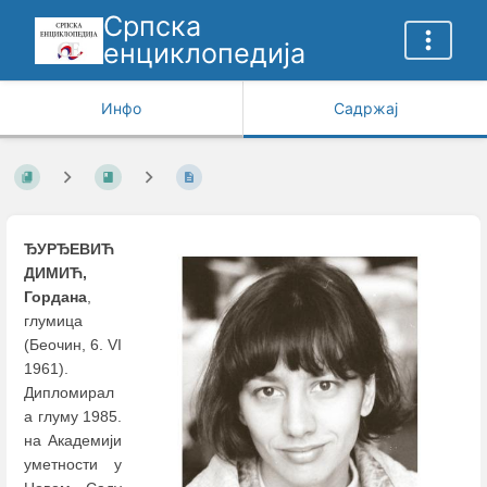
Српска
енциклопедија
Инфо
Садржај
ЂУРЂЕВИЋ
ДИМИЋ,
Гордана
,
глумица
(Беочин, 6. VI
1961).
Дипломирал
а глуму 1985.
на Академији
уметности у