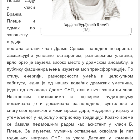
Новом Саду
у класи
Бранка
Плеше и
одмах по
завршетку
студија
постала стални члан Драме Српског народног позоришта.
Захваљујући успешно оствареним, разноврсним улогама,
врло брзо је заузела високо место у драмском ансамблу, а
публику фасцинира њена изузетна моћ трансформације. По
стилу, енергији, разноврсности умећа и целокупном
хабитусу, једна је од наших водећих драмских уметница,
један од ослонаца Драме СНП, али и њен заштитни знак.
Најстрожим критичарима и најширем аудиторијуму
показивала је и доказивала разнородност, суптилност и
снагу свог драмског и комичарског дара, модерног у изразу и
утемељеног у најбољу хистрионску традицију. Кратко време
се бавила педагошким радом као асистент у класи Б.
Плеше. За изузетна глумачка остварења освојила је пет
годишњих награда СНП: за улоге Десанке у комедији