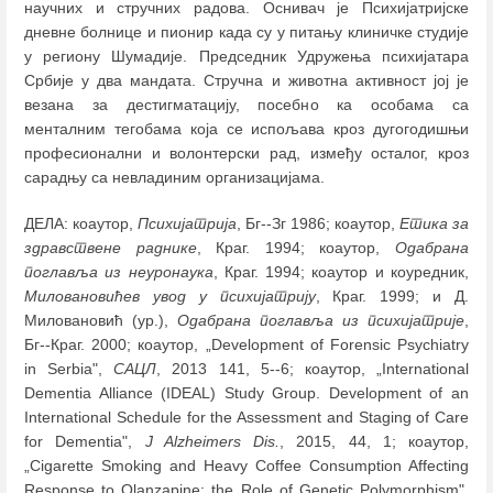
научних и стручних радова. Оснивач је Психијатријске
дневне болнице и пионир када су у питању клиничке студије
у региону Шумадије. Председник Удружења психијатара
Србије у два мандата. Стручна и животна активност јој је
везана за дестигматацију, посебно ка особама са
менталним тегобама која се испољава кроз дугогодишњи
професионални и волонтерски рад, између осталог, кроз
сарадњу са невладиним организацијама.
ДЕЛА: коаутор,
Психијатрија
, Бг--Зг 1986; коаутор,
Етика за
здравствене раднике
, Краг. 1994; коаутор,
Одабрана
поглавља из
неуронаука
, Краг. 1994; коаутор и коуредник,
Миловановићев увод у психијатрију
, Краг. 1999; и Д.
Миловановић (ур.),
Одабрана поглавља из психијатрије
,
Бг--Краг. 2000; коаутор, „Development of Forensic Psychiatry
in Serbia",
САЦЛ
, 2013 141, 5--6; коаутор, „International
Dementia Alliance (IDEAL) Study Group. Development of an
International Schedule for the Assessment and Staging of Care
for Dementia",
J Alzheimers Dis.
, 2015, 44, 1; коаутор,
„Cigarette Smoking and Heavy Coffee Consumption Affecting
Response to Olanzapine: the Role of Genetic Polymorphism",