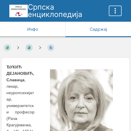
Српска
енциклопедија
Инфо
Садржај
ЂУКИЋ
ДЕЈАНОВИЋ,
Славица
,
лекар,
неуропсихијат
aр,
универзитетск
и професор
(Рача
Крагујевачка,