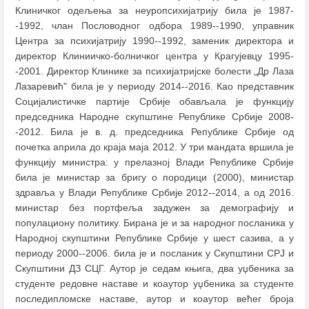
Клиничког одељења за неуропсихијатрију била је 1987-
-1992, члан Пословодног одбора 1989--1990, управник
Центра за психијатрију 1990--1992, заменик директора и
директор Клиниичко-болничког центра у Крагујевцу 1995-
-2001. Директор Клинике за психијатријске болести „Др Лаза
Лазаревић" била је у периоду 2014--2016. Као представник
Социјалистичке партије Србије обављала је функцију
председника Народне скупштине Републике Србије 2008-
-2012. Била је в. д. председника Републике Србије од
почетка априла до краја маја 2012. У три мандата вршила је
функцију министра: у прелазној Влади Републике Србије
била је министар за бригу о породици (2000), министар
здравља у Влади Републике Србије 2012--2014, а од 2016.
министар без портфеља задужен за демографију и
популациону политику. Бирана је и за народног посланика у
Народној скупштини Републике Србије у шест сазива, а у
периоду 2000--2006. била је и посланик у Скупштини СРЈ и
Скупштини ДЗ СЦГ. Аутор је седам књига, два уџбеника за
студенте редовне наставе и коаутор уџбеника за студенте
последипломске наставе, аутор и коаутор већег броја