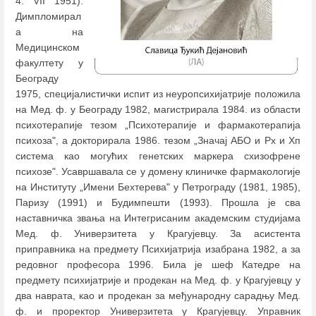
4. VII 1951).
Димпломирал
а на
Медицинском
факултету у
Београду
1975, специјалистички испит из неуропсихијатрије положила
на Мед. ф. у Београду 1982, магистрирала 1984. из области
психотерапије тезом „Психотерапије и фармакотерапија
психоза", а докторирала 1986. тезом „Значај АБО и Рх и Хп
система као могућих генетских маркера схизофрене
психозе". Усавршавала се у домену клиничке фармакологије
на Институту „Имени Бехтерева" у Петрограду (1981, 1985),
Паризу (1991) и Будимпешти (1993). Прошла је сва
наставничка звања на Интегрисаним академским студијама
Мед. ф. Универзитета у Крагујевцу. За асистента
приправника на предмету Психијатрија изабрана 1982, а за
редовног професора 1996. Била је шеф Катедре на
предмету психијатрије и продекан на Мед. ф. у Крагујевцу у
два наврата, као и продекан за међународну сарадњу Мед.
ф. и проректор Универзитета у Крагујевцу. Управник