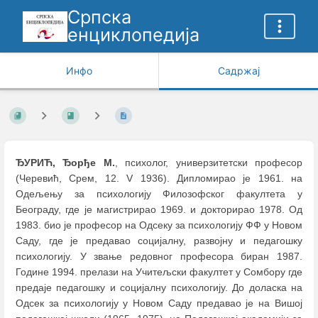
Српска
енциклопедија
Инфо
Садржај
ЂУРИЋ, Ђорђе M.
, психолог, универзитетски професор
(Черевић, Срем, 12. V 1936). Дипломирао је 1961. на
Одељењу за психологију Филозофског факултета у
Београду, где је магистрирао 1969. и докторирао 1978. Од
1983. био је професор на Одсеку за психологију ФФ у Новом
Саду, где је предавао социјалну, развојну и педагошку
психологију. У звање редовног професора биран 1987.
Године 1994. прелази на Учитељски факултет у Сомбору где
предаје педагошку и социјалну психологију. До доласка на
Одсек за психологију у Новом Саду предавао је на Вишој