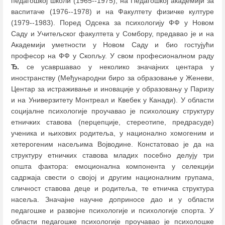
педагошкој школи (1965--1975), на Педагошкој академији за
васпитаче (1976--1978) и на Факултету физичке културе
(1979--1983). Поред Одсека за психологију ФФ у Новом
Саду и Учитељског факултета у Сомбору, предавао је и на
Академији уметности у Новом Саду и био гостујући
професор на ФФ у Скопљу. У свом професионалном раду
Ђ.
се усавршавао у неколико значајних центара у
иностранству (Међународни биро за образовање у Женеви,
Центар за истраживање и иновације у образовању у Паризу
и на Универзитету Монтреал и Квебек у Канади). У области
социјалне психологије проучавао је психолошку структуру
етничких ставова (перцепције, стереотипе, предрасуде)
ученика и њихових родитеља, у национално хомогеним и
хетерогеним насељима Војводине. Констатовао је да на
структуру етничких ставова младих посебно делују три
општа фактора: емоционална компонента у селекцији
садржаја свести о својој и другим националним групама,
сличност ставова деце и родитеља, те етничка структура
насеља. Значајне научне доприносе дао и у области
педагошке и развојне психологије и психологије спорта. У
области педагошке психологије проучавао је психолошке