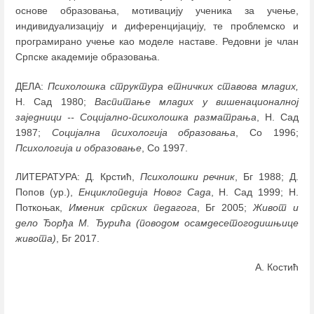
основе образовања, мотивацију ученика за учење,
индивидуализацију и диференцијацију, те проблемско и
програмирано учење као моделе наставе. Редовни је члан
Српске академије образовања.
ДЕЛА:
Психолошка структура етничких ставова младих,
Н. Сад 1980;
Васпитање младих у вишенационалној
заједници -- Социјално-психолошка разматрања
, Н. Сад
1987;
Социјална психологија образовања
, Со 1996;
Психологија и образовање
, Со 1997.
ЛИТЕРАТУРА: Д. Крстић,
Психолошки речник
, Бг 1988; Д.
Попов (ур.),
Енциклопедија Новог Сада
, Н. Сад 1999; Н.
Поткоњак,
Именик српских педагога
, Бг 2005;
Живот и
дело Ђорђа М. Ђурића (поводом осамдесетогодишњице
живота)
, Бг 2017.
А. Костић