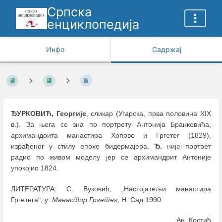
Српска
енциклопедија
Инфо
Садржај
ЂУРКОВИЋ, Георгије
, сликар (Угарскa, првa половинa XIX
в.). За њега се зна по портрету Антонија Бранковића,
архимандрита манастира Хопово и Гргетег (1829),
израђеног у стилу епохе бидермајера.
Ђ.
није портрет
радио по живом моделу јер се архимандрит Антоније
упокојио 1824.
ЛИТЕРАТУРА: С. Вуковић, „Настојатељи манастира
Гргетега", у:
Манастир Гргетег
, Н. Сад 1990.
Ан. Костић