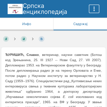
Српска
енциклопедија
Инфо
Садржај
ЂУРИШИЋ, Славко
, ветеринар, научни саветник (Ботош
код Зрењанина, 25. III 1927 -- Нови Сад, 27. VII 2007).
Дипломирао 1953. на Ветеринарском факултету у Београду.
После дипломирања радио је на терену Орловата и Ечке,
потом радио у Научном институту за ветеринарство у Н.
Саду (1959--1976). Специјалистички рад „Култивисање неких
ентеровируса свиња у ткивним културама лабораторијских
животиња" одбранио 1964, а докторску дисертацију
„Изучавање хемолитичких сојева
Е. coli
изолованих код
ентеритиса прасади", 1965. на ВФ у Београду. У звање