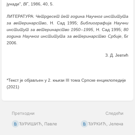
јунади",
ВГ
, 1986, 40, 5.
ЛИТЕРАТУРА:
Четрдесет пет година Научног института
за ветеринарство
, Н. Сад 1995;
Библиографија
Научни
институт за ветеринарство 1950--1995
, Н. Сад 1995;
80
година Научног института за ветеринарство Србије
, Бг
2006.
З. Д. Јевтић
*Текст је објављен у 2. књизи III тома Српске енциклопедије
(2021)
Enter
section
select
Претходни
Следећи
mode
ЂУРИШИЋ, Павле
ЂУРКИЋ, Јелена