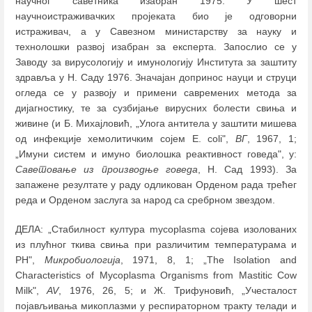
научног саветника изабран 1975. У шест
научноистраживачких пројеката био је одговорни
истраживач, а у Савезном министарству за науку и
технолошки развој изабран за експерта. Запослио се у
Заводу за вирусологију и имунологију Института за заштиту
здравља у Н. Саду 1976. Значајан допринос науци и струци
огледа се у развоју и примени савремених метода за
дијагностику, те за сузбијање вирусних болести свиња и
живине (и Б. Михајловић, „Улога антитела у заштити мишева
од инфекције хемолитичким сојем E. coli",
ВГ
, 1967, 1;
„Имуни систем и имуно биолошка реактивност говеда", у:
Саветовање из производње говеда
, Н. Сад 1993). За
запажене резултате у раду одликован Орденом рада трећег
реда и Орденом заслуга за народ са сребрном звездом.
ДЕЛА: „Стабилност култура mycoplasma сојева изолованих
из плућног ткива свиња при различитим температурама и
PH",
Микробиологија
, 1971, 8, 1; „The Isolation and
Characteristics of Mycoplasma Organisms from Mastitic Cow
Milk",
AV
, 1976, 26, 5; и Ж. Трифуновић, „Учесталост
појављивања микоплазми у респираторном тракту телади и