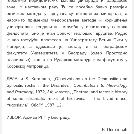
геохемије перидотитских масива Динарида и Вардарске
зоне. У наставном раду
Ђ.
се посебно бавио развојем
оптичких метода у проучавању петрогених минерала, а
нарочито применом Федоровљеве методе и коришћења
универзалног теодолитног сточића у испитивању састава
фелдспата. Био је члан Српског геолошког друштва. Радио
је као гостујући професор на Универзитету Бенин Сити у
Нигерији, а одржавао је наставу и на Географском
факултету Универзитета у Београду (смер Просторно
планирање), као и на Рударско-металуршком факултету у
Косовској Митровици.
ДЕЛА: и S. Karamata, „Observations on the Desmositic and
Spilositic rocks in the Dinarides",
Contributions to Mineralogy
and Petrology
, 1972, 34; коаутор, „Thermal and tectonic history
of some ultramafic rocks of Brezovica -- the Livad mass,
Yugoslavia",
Ofioliti
, 1987, 12.
ИЗВОР: Архива РГФ у Београду.
В. Цветковић