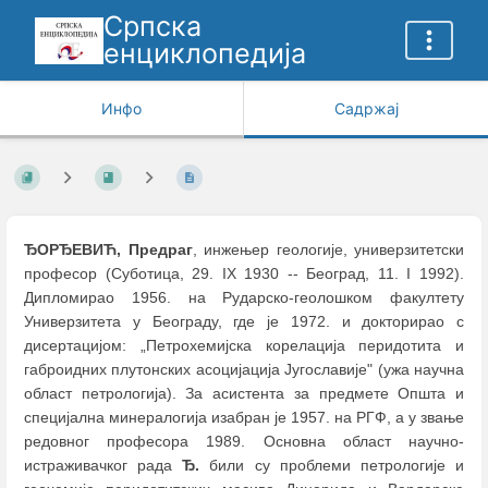
Српска
енциклопедија
Инфо
Садржај
ЂОРЂЕВИЋ, Предраг
, инжењер геологије, универзитетски
професор (Суботицa, 29. IX 1930 -- Београд, 11. I 1992).
Дипломирао 1956. на Рударско-геолошком факултету
Универзитета у Београду, где је 1972. и докторирао с
дисертацијом: „Петрохемијска корелација перидотита и
габроидних плутонских асоцијација Југославије" (ужа научна
област петрологија). За асистента за предмете Општа и
специјална минералогија изабран је 1957. на РГФ, а у звање
редовног професора 1989. Основна област научно-
истраживачког рада
Ђ.
били су проблеми петрологије и