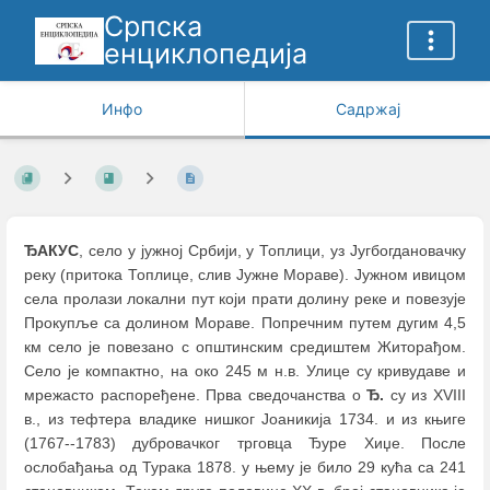
Српска
енциклопедија
Инфо
Садржај
ЂАКУС
, село у јужној Србији, у Топлици, уз Југбогдановачку
реку (притока Топлице, слив Јужне Мораве). Јужном ивицом
села пролази локални пут који прати долину реке и повезује
Прокупље са долином Мораве. Попречним путем дугим 4,5
км село је повезано с општинским средиштем Житорађом.
Село је компактно, на око 245 м н.в. Улице су кривудаве и
мрежасто распоређене. Прва сведочанства о
Ђ.
су из XVIII
в., из тефтера владике нишког Јоаникија 1734. и из књиге
(1767--1783) дубровачког трговца Ђуре Хиџе. После
ослобађања од Турака 1878. у њему је било 29 кућа са 241