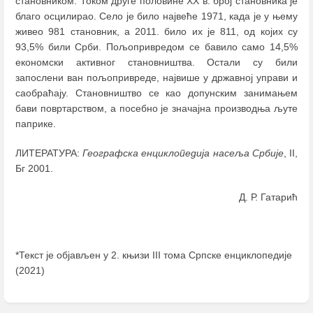
становником. Током друге половине XX в. број становника је
благо осцилирао. Село је било највеће 1971, када је у њему
живео 981 становник, а 2011. било их је 811, од којих су
93,5% били Срби. Пољопривредом се бавило само 14,5%
економски активног становништва. Остали су били
запослени ван пољопривреде, највише у државној управи и
саобраћају. Становништво се као допунским занимањем
бави повртарством, а посебно је значајна производња љуте
паприке.
ЛИТЕРАТУРА:
Географска енциклопедија насеља Србије
, II,
Бг 2001.
Д. Р. Гатарић
*Текст је објављен у 2. књизи III тома Српске енциклопедије
(2021)
Enter
section