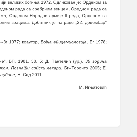
ји великих богиња 1972. Одликован је: Орденом за
 Орденом рада са сребрним венцем, Оредном рада са
има, Орденом Народне армије II реда, Орденом за
рним зрацима. Добитник је награде „22. децембар"
г--Зг 1977; коаутор,
Војна епидемиологија
, Бг 1978;
", ВП, 1981, 38, 5; Д. Пантелић (ур.),
35 година
икон. Познати српски лекари
, Бг--Торонто 2005; Е.
таџбине
, Н. Сад 2011.
М. Игњатовић