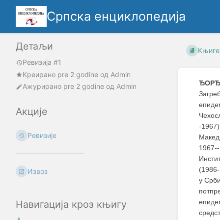
Српска енциклопедија
Детаљи
Књиге
Ревизија #1
Креирано
pre 2 godine
oд
Admin
ЂОРЂ
Ажурирано
pre 2 godine
од
Admin
Загреб
епидем
Акције
Чехос
-1967
Ревизије
Макед
1967-
Инсти
(1986-
Извоз
у Срби
потпр
епиде
Навигација кроз књигу
средс