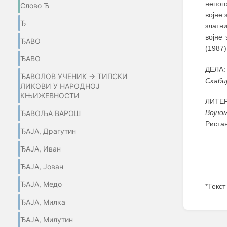
непог
Слово Ђ
војне
Ђ
златн
војне
ЂАВО
(1987)
ЂАВО
ДЕЛА:
ЂАВОЛОВ УЧЕНИК → ТИПСКИ
Скаби
ЛИКОВИ У НАРОДНОЈ
КЊИЖЕВНОСТИ
ЛИТЕР
Војно
ЂАВОЉА ВАРОШ
Риста
ЂАЈА, Драгутин
ЂАЈА, Иван
ЂАЈА, Јован
ЂАЈА, Медо
*Текст
ЂАЈА, Милка
Enter
section
ЂАЈА, Милутин
select