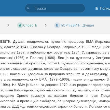
Поли
Слово Ђ
ЂОРЂЕВИЋ, Душан
ЕВИЋ, Душан
, епидемиолог, пуковник, професор ВМА (Карловац,
у, одакле је 1941. избегао у Београд. Завршио је 1952. Мeдицинск
иологије 1957. и одбранио докторску тезу 1984. Усавршавао се у 
ловачкој (1966) и Пољској (1986). Био је на дужности у Хигије
) као начелник лабораторије, потом Епидемиолошког одељења, а од
онског лекарског друштва, секретар Секције за превентивну меди
-1969. начелник Одељења за природна жаришта и дезинфекцију, д
тута за епидемиологију ВМА (1979--1986), главни епидемиолог Ј
-1994). На ВМА је биран за доцента 1970, а за редовног професора
ји, члан Комисије за радио-хемијско-биолошку заштиту, члан Комис
едседник Српске комисије за заразне болести и члан Пре
миологије и превенције скабијеса, бациларне дизентерије, малари
тава за ДДД код тешких ендемских заразних болести. Истакао се 