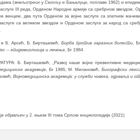
одама (земљотреси у Скопљу и Бањалуци, поплаве 1962) и епидеми
 заслуге III реда, Орденом Народне армије са сребрном звездом,
им венцем, два пута Орденом за војне заслуге са златним мачев
 заслуге са великом звездом и Орденом заслуга за народ са среб
.
 и Б. Арсић, Б. Бирташевић,
Борба против заразних болести
, Б
јес -- епидемиологија и лечење
, Бг 1984.
АТУРА: Б. Бирташевић, „Развој наше војне превентивне медицине
медицинске академије
, Бг 1985; М. Милановић,
Биографски лекс
новић,
Војномедицинска академија: у служби човека, здравља и о
 је објављен у 2. књизи III тома Српске енциклопедије (2021)