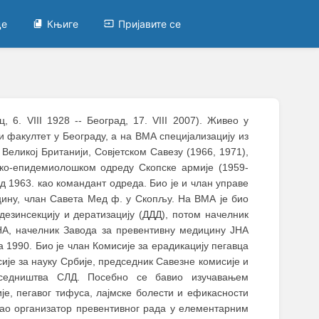
це
Књиге
Пријавите се
 6. VIII 1928 -- Београд, 17. VIII 2007). Живео у
и факултет у Београду, а на ВМА специјализацију из
Великој Британији, Совјетском Савезу (1966, 1971),
нско-епидемиолошком одреду Скопске армије (1959-
 1963. као командант одреда. Био је и члан управе
цину, члан Савета Мед ф. у Скопљу. На ВМА је био
езинсекцију и дератизацију (ДДД), потом начелник
НА, начелник Завода за превентивну медицину ЈНА
 1990. Био је члан Комисије за ерадикацију пегавца
ије за науку Србије, председник Савезне комисије и
дседништва СЛД. Посебно се бавио изучавањем
је, пегавог тифуса, лајмске болести и ефикасности
као организатор превентивног рада у елементарним