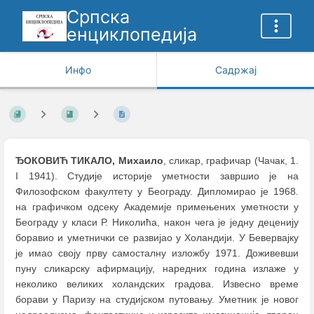
Српска
енциклопедија
Инфо
Садржај
ЂОКОВИЋ ТИКАЛО, Михаило
, сликар, графичар (Чачак, 1.
I 1941). Студије историје уметности завршио је на
Филозофском факултету у Београду. Дипломирао је 1968.
на графичком одсеку Академије примењених уметности у
Београду у класи Р. Николића, након чега је једну деценију
боравио и уметнички се развијао у Холандији. У Бевервајку
је имао своју прву самосталну изложбу 1971. Доживевши
пуну сликарску афирмацију, наредних година излаже у
неколико великих холандских градова. Извесно време
борави у Паризу на студијском путовању. Уметник је новог