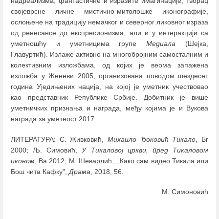
надреализма, фантастичне и изразите имагинације, творац
својеврсне личне мистично-митолошке иконографије,
ослоњене на традицију немачког и северног ликовног израза
од ренесансе до експресионизма, али и у интеракцији са
уметношћу и уметницима групе
Медиала
(Шејка,
Главуртић). Излаже активно на многобројним самосталним и
колективним изложбама, од којих је веома запажена
изложба у Женеви 2005, организована поводом шездесет
година Уједињених нација, на којој је уметник учествовао
као представник Републике Србије. Добитник је више
уметничких признања и награда, међу којима је и Вукова
награда за уметност 2017.
ЛИТЕРАТУРА: С. Живковић,
Михаило Ђоковић Тикало
, Бг
2000; Љ. Симовић,
У Тикаловој цркви, пред Тикаловом
иконом
, Ва 2012; М. Шеварлић, ,,Како сам видео Тикала или
Бош чита Кафку",
Драма
, 2018, 56.
М. Симоновић