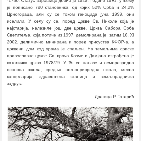
-1780. Статус варошице добио је 1929. Године 1991. у њему
је пописано 790 становника, од којих 52% Срба и 24,2%
Црногораца, али су се током геноцида јуна 1999. они
иселили. У селу су се, поред Цркве Св. Николе која је
најстарија, налазиле још две цркве. Црква Сабора Срба
Светитеља, која потиче из 1997, демолирана је, затим 16. XI
2002. делимично минирана и поред присуства КФОР-а, а
црквени дом код храма је спаљен. На темељима српске
православне цркве Св. врача Козме и Дамјана изграђена је
католичка црква 1978/79. У
Ђ.
се налазе и осморазредна
основна школа, средња пољопривредна школа, месна
канцеларија, здравствена станица и земљорадничка
задруга.
Драгица Р. Гатарић