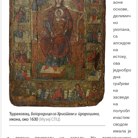
аоне
основе,
делимич
но
укопана,
са
апсидом
на
истоку,
ова
једнобро
дна
грађеви
на
засведе
на
полуобл
ичастим
сводом
имала је
и дрвену припрату на западу. На довратницима