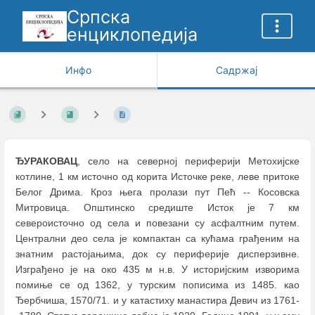
Српска
енциклопедија
Инфо
Садржај
ЂУРАКОВАЦ
, село на северној периферији Метохијске
котлине, 1 км источно од корита Источке реке, леве притоке
Белог Дрима. Кроз њега пролази пут Пећ -- Косовска
Митровица. Општинско средиште Исток је 7 км
североисточно од села и повезани су асфалтним путем.
Централни део села је компактан са кућама грађеним на
знатним растојањима, док су периферије дисперзивне.
Изграђено је на око 435 м н.в. У историјским изворима
помиње се од 1362, у турским пописима из 1485. као
Ђербчиша, 1570/71. и у катастиху манастира Девич из 1761-