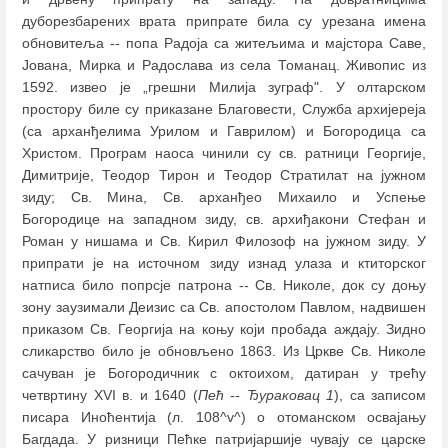
дуборезбарених врата припрате била су урезана имена
обновитеља -- попа Радоја са житељима и мајстора Саве,
Јована, Мирка и Радослава из села Томанац. Живопис из
1592. извео је „грешни Милија зуграф". У олтарском
простору биле су приказане Благовести, Служба архијереја
(са арханђелима Урилом и Гаврилом) и Богородица са
Христом. Програм наоса чинили су св. ратници Георгије,
Димитрије, Теодор Тирон и Теодор Стратилат на јужном
зиду; Св. Мина, Св. арханђео Михаило и Успење
Богородице на западном зиду, св. архиђакони Стефан и
Роман у нишама и Св. Кирил Филозоф на јужном зиду. У
припрати је на источном зиду изнад улаза и ктиторског
натписа било попрсје патрона -- Св. Николе, док су доњу
зону заузимали Деизис са Св. апостолом Павлом, надвишен
приказом Св. Георгија на коњу који пробада аждају. Зидно
сликарство било је обновљено 1863. Из Цркве Св. Николе
сачуван је Богородичник с октоихом, датиран у трећу
четвртину XVI в. и 1640 (
Пећ -- Ђураковац 1
), са записом
писара Иноћентија (л. 108^v^) о отоманском освајању
Багдада. У ризници Пећке патријаршије чувају се царске