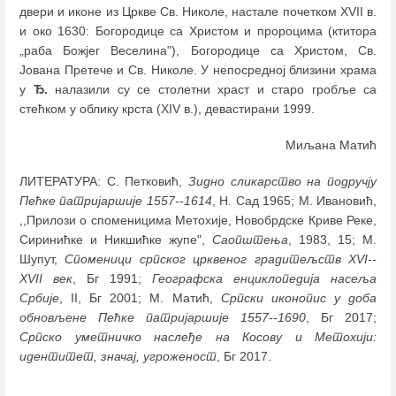
двери и иконе из Цркве Св. Николе, настале почетком XVII в.
и око 1630: Богородице са Христом и пророцима (ктитора
„раба Божјег Веселина"), Богородице са Христом, Св.
Јована Претече и Св. Николе. У непосредној близини храма
у
Ђ.
налазили су се столетни храст и старо гробље са
стећком у облику крста (XIV в.), девастирани 1999.
Миљана Матић
ЛИТЕРАТУРА: С. Петковић,
Зидно сликарство на подручју
Пећке патријаршије 1557--1614
, Н. Сад 1965; М. Ивановић,
,,Прилози о споменицима Метохије, Новобрдске Криве Реке,
Сиринићке и Никшићке жупе",
Саопштења
, 1983, 15; М.
Шупут,
Споменици српског црквеног градитељств
XVI--
XVII век
, Бг 1991;
Географска енциклопедија насеља
Србије
, II, Бг 2001; M. Матић,
Српски иконопис у доба
обновљене Пећке патријаршије 1557--1690
, Бг 2017;
Српско уметничко наслеђе на Косову и Метохији:
идентитет, значај, угроженост
, Бг 2017.