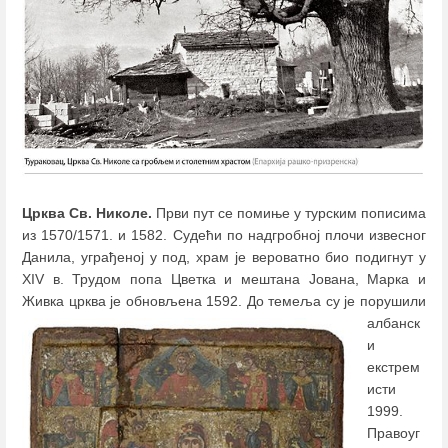
Црква Св. Николе.
Први пут се помиње у турским пописима
из 1570/1571. и 1582. Судећи по надгробној плочи извесног
Данила, уграђеној у под, храм је вероватно био подигнут у
XIV в. Трудом попа Цветка и мештана Јована, Марка и
Живка црква је обновљена 1592.
До темеља су је порушили
албанск
и
екстрем
исти
1999.
Правоуг