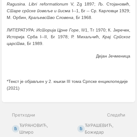
Ragusina. Libri reformationum
V, Zg 1897; Љ. Стојановић,
Старе српске повеље и писма
I--1, Бг -- Ср. Карловци 1929;
М. Орбин,
Краљевство Словена
, Бг 1968.
ЛИТЕРАТУРА:
Историја Црне Горе
, II/1, Тг 1970; К. Јиречек,
Историја Срба I--II, Бг 1978; Р. Михаљчић,
Крај Српског
царства
, Бг 1989.
Дејан Јечменица
*Текст је објављен у 2. књизи III тома Српске енциклопедије
(2021)
Enter
section
select
Претходни
Следећи
mode
ЂУРАНОВИЋ,
ЂУРАШЕВИЋ,
Шпиро
Божидар