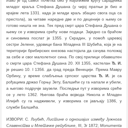
Иако је од самог почетка био у најближем кругу сарадника
младог краља Стефана Душана (у чијој пратњи је био и
крајем лета 1331. када је млади краљ збацио свога оца са
престола), за читаве наредне две и по деценије о њему се
готово ништа не зна. Тек пред смрт цара Стефана Душана о
њему се у изворима срећу нови подаци. Заједно са браћом
и синовима послат је 1355. у Скрадин, у помоћ царевој
сестри Јелени, удовици бана Младена III Шубића, која је на
територији брибирских кнезова настојала да сачува положај
за себе и свог малолетног сина. По свој прилици обавештен
о смрти цара Стефана Душана 20. XII 1355, кастелан
Ђ. И.
је решио 10. I 1356. да град преда Венецији. Према Мавру
Орбину, у време слабљења српског царства
Ђ. И.
је са
рођацима држао Горњу Зету, Балшићи су га напали и убили,
а његово подручје заузели. Последњи пут у изворима среће
се у лето 1362. Његова браћа војвода Никола и Младен
Илијић су га надживели, у изворима се јављају 1386, у
служби Балшића.
ИЗВОРИ: С. Љубић,
Листине о одношајих између Јужнога
Славенства и Млетачке републике
, III, Зг 1872;
Monumenta