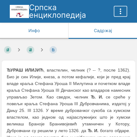
Српска
енциклопедија
Инфо
Садржај
ЂУРАШ ИЛИЈИЋ
, властелин, челник (? -- ?, после 1362).
Био је син Илије, кнеза, а потом кефалије, који је пред крај
владе краља Стефана Уроша II Милутина и почетком владе
краља Стефана Уроша III Дечанског као владаров намесник
управљао Зетом. Као сведок, челник
Ђ. И.
се среће у
повељи краља Стефана Уроша III Дубровчанима, издатој у
Дању 25. III 1326. У време дубровачког сукоба са хумском
властелом, као једном од најзаслужнијих што је хумски
великаш Браноје Бранивојевић утамничен у Котору,
Дубровчани су решили у лето 1326. да
Ђ. И.
богато обдаре.