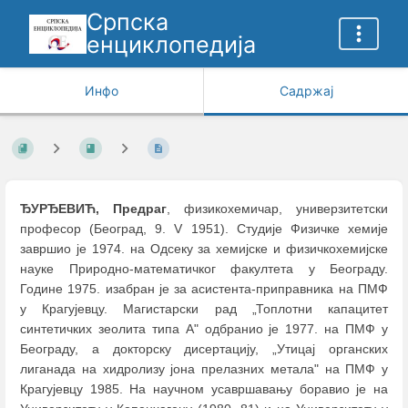
Српска
енциклопедија
Инфо
Садржај
ЂУРЂЕВИЋ, Предраг
, физикохемичар, универзитетски
професор (Београд, 9. V 1951). Студије Физичке хемије
завршио је 1974. на Одсеку за хемијске и физичкохемијске
науке Природно-математичког факултета у Београду.
Године 1975. изабран је за асистента-приправника на ПМФ
у Крагујевцу. Магистарски рад „Топлотни капацитет
синтетичких зеолита типа А" одбранио је 1977. на ПМФ у
Београду, а докторску дисертацију, „Утицај органских
лиганада на хидролизу јона прелазних метала" на ПМФ у
Крагујевцу 1985. На научном усавршавању боравио је на