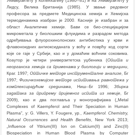
Универзитету у Копенхагену (1980--81) и на Универзитету у
Лидсу, Велика Британија (1985). У звање редовног
професора за предмете Медицинска хемија и Хемијска
термодинамика изабран је 2000. Касније је изабран и за
област Аналитичке хемије. Бави се био-специјацијом
микрометала у биолошким флуидима и разрадом метода
одређивања флуорохинолонских антибиотика у крви и
флавоноидних антиоксиданата у воћу и поврћу код сорти
које се гаје у Србији, као и у домаћим воћним соковима.
Коаутор је четири универзитетска уџбеника (
Општа и
неорганска хемија са применама у биологији и медицини
,
Краг. 1997;
Оптичке методе инструменталне анализе
, Бг
1997;
Физичкохемијске методе испитивања равнотежа у
комплексирајућим срединама
, Ниш--Бг 1996;
Збирка
задатака за припрему пријемног испита из хемије
, Бг
2009), као и два поглавља у монографијама („Metal
Complexes of Kaempferol and Their Speciation in Human
Plasma", у: G. Villers, Y. Fougere, ур.,
Kaempferol. Chemistry,
Natural Occurrences and Health Benefits
, New York 2013;
„Influence of Yttrium(III) Ion on Calcium(II) and Zinc(II)
Biospeciation in Human Blood Plasma by Computer