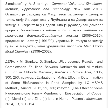
Simulation", у: A. Sherri, ур.,
Computer Vision and Simulation:
Methods, Applications and Technology
, New York 2016).
Остварио је сарадњу са Факултетом за хемију и хемијску
технологију Универзитета у Љубљани и са Департманом за
хемију, Универзитета у Падови. Био је руководилац домаћег
пројекта
Биоактивни комплекси п- и д-јона метала са
лигандима фармакотерапијског значаја
(2005−2010),
продекан за наставу (1991/92), управник Института за хемију
(у више мандата), члан уредништва часописа
Main Group
Metal Chemistry
(1998−2002).
ДЕЛА: и M. Stankov, D. Stankov, „Fluorescence Reaction and
Complexation Equilibria Between Norfloxacin and Aluminium
(III) Ion in Chloride Medium",
Analytica Chimica Acta
, 1995,
300, 253; коаутор, „Еvaluation of Matrix Effect in Determination
of Some Bioflavonoids in Food Samples by LC--MS/MS
Method",
Talanta
, 2012, 99, 780; коаутор, „The Effect of Some
Fluoroquinolone Family Members on Biospeciation of Copper
(II), Nickel (II) and Zinc (II) Ions in Human Plasma",
Molecules
,
2014, 19, 8, 12194.