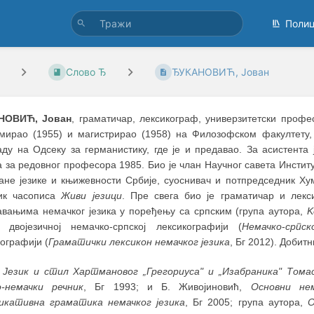
Поли
Слово Ђ
ЂУКАНОВИЋ, Јован
НОВИЋ, Јован
, граматичар, лексикограф, универзитетски профес
мирао (1955) и магистрирао (1958) на Филозофском факултету,
аду на Одсеку за германистику, где је и предавао. За асистента
 за редовног професора 1985. Био је члан Научног савета Инстит
ране језике и књижевности Србије, суоснивач и потпредседник Ху
ик часописа
Живи језици
. Пре свега био је граматичар и лекс
авањима немачког језика у поређењу са српским (група аутора,
K
, двојезичној немачко-српској лексикографији (
Немачко
-
српск
ографији (
Граматички лексикон немачког језика
, Бг 2012). Добит
:
Језик и стил Хартмановог „Грегориуса" и „Изабраника" Тома
о-немачки речник
, Бг 1993; и Б. Живојиновић,
Основни нем
икативна граматика немачког језика
, Бг 2005; група аутора,
О