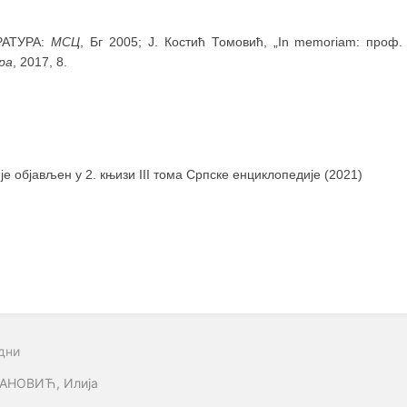
РАТУРА:
МСЦ
, Бг 2005; Ј. Костић Томовић, „In memoriam: проф
ра
, 2017, 8.
 је објављен у 2. књизи III тома Српске енциклопедије (2021)
дни
АНОВИЋ, Илија