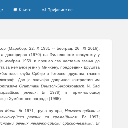
це
Књиге
Пријавите се
ор (Марибор, 22. Х 1931 -- Београд, 26. XI 2016).
 а докторирао (1970) на Филолошком факултету у
 је изабран 1959. и прошао сва наставна звања до
ута за немачки језик у Минхену, председник Друштва
мболтовог клуба Србије и Гетеовог друштва, главни
икограф. Дао је значајан допринос контрастивним
ontrastive
Grammatik
Deutsch
-
Serbokroatisch
, N. Sad
охрватски речник
, Бг 1979) и терминолошкој
ник је Хумболтове награде (1995).
са Мана
, Бг 1971; група аутора,
Немачко-српски и
ачко-српски речник
:
са
граматиком
, Бг 1997;
сновни речник немачко-српски српско
-
немачки
, Бг