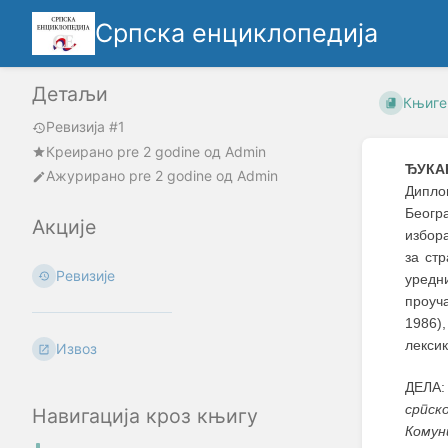
Српска енциклопедија
Детаљи
Књиге
Ревизија #1
Креирано
pre 2 godine
oд
Admin
ЂУКА
Ажурирано
pre 2 godine
од
Admin
Дипло
Беогр
Акције
избора
за ст
Ревизије
уредн
проуч
1986)
лексик
Извоз
ДЕЛА
српск
Навигација кроз књигу
Комун