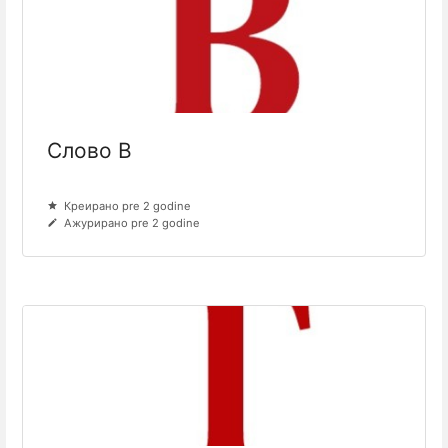
Слово В
Креирано pre 2 godine
Ажурирано pre 2 godine