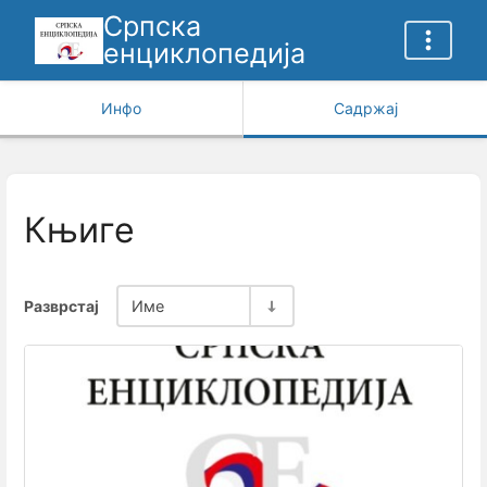
Српска
енциклопедија
Инфо
Садржај
Књиге
Разврстај
Име