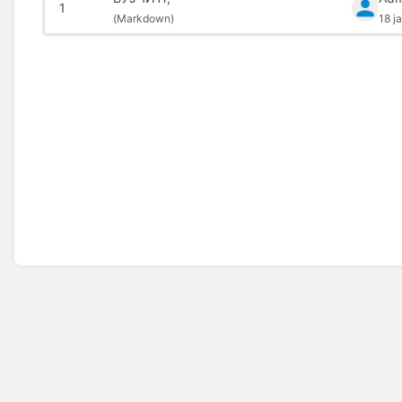
1
(
Markdown)
18 j