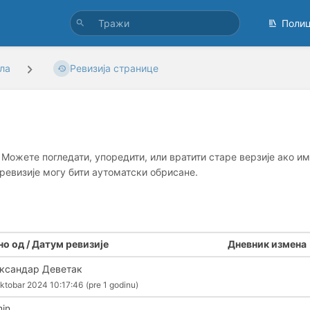
Поли
ла
Ревизија странице
 Можете погледати, упоредити, или вратити старе верзије ако им
 ревизије могу бити аутоматски обрисане.
о од / Датум ревизије
Дневник измена
ксандар Деветак
ktobar 2024 10:17:46
(pre 1 godinu)
in