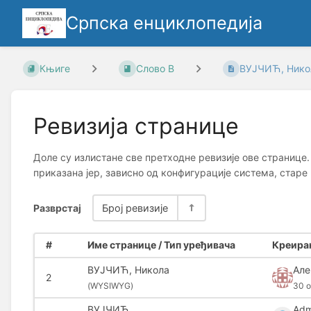
Српска енциклопедија
Књиге
Слово В
ВУЈЧИЋ, Нико
Ревизија странице
Доле су излистане све претходне ревизије ове странице.
приказана јер, зависно од конфигурације система, старе
Разврстај
Број ревизије
#
Име странице / Тип уређивача
Креиран
ВУЈЧИЋ, Никола
Але
2
(
WYSIWYG)
30 o
ВУЈЧИЋ,
Adm