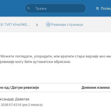
Поли
И ТИП КЊИЖЕ...
Ревизија странице
 Можете погледати, упоредити, или вратити старе верзије ако им
 ревизије могу бити аутоматски обрисане.
о од / Датум ревизије
Дневник измена
ксандар Деветак
n 2026 07:42:16
(pre 2 meseca)