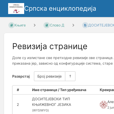
Српска енциклопедија
Књиге
Слово Д
ДОСИТЕЈЕВСК
Ревизија странице
Доле су излистане све претходне ревизије ове странице.
приказана јер, зависно од конфигурације система, старе
Разврстај
Број ревизије
#
Име странице / Тип уређивача
Креиран
ДОСИТЕЈЕВСКИ ТИП
Але
2
КЊИЖЕВНОГ ЈЕЗИКА
2 ju
(
WYSIWYG)