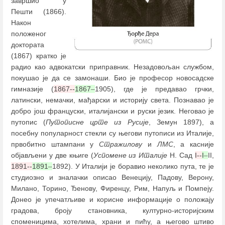
завршио у
Пешти (1866).
Након
положеног
доктората
(1867) кратко је
радио као адвокатски приправник. Незадовољан службом,
покушао је да се замонаши. Био је професор новосадске
гимназије (
1867--
1867
–
1905), где је предавао грчки,
латински, немачки, мађарски и историју света. Познавао је
добро још француски, италијански и руски језик. Неговао је
путопис (
Путописне црте из Русије
, Земун 1897), а
посебну популарност стекли су његови путописи из Италије,
првобитно штампани у
Стражилову
и
ЛМС
, а касније
објављени у две књиге (
Успомене из Италије
Н. Сад
I--
I
–
II,
1891--
1891
–
1892). У Италији је боравио неколико пута, те је
студиозно и зналачки описао Венецију, Падову, Верону,
Милано, Торино, Ђенову, Фиренцу, Рим, Напуљ и Помпеју.
Донео је упечатљиве и корисне информације о положају
градова, броју становника, културно-историјским
споменицима, хотелима, храни и пићу, а његово штиво