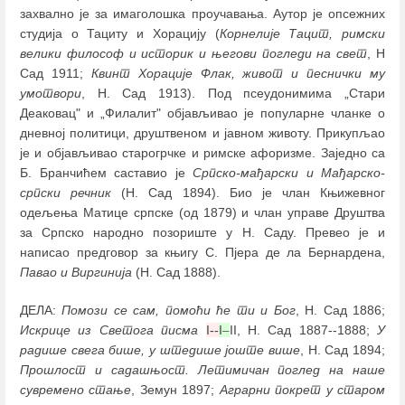
захвално је за имаголошка проучавања. Аутор је опсежних
студија о Тациту и Хорацију (
Корнелије Тацит, римски
велики философ и историк и његови погледи на свет
, Н
Сад 1911;
Квинт Хорације Флак, живот и песнички му
умотвори
, Н. Сад 1913). Под псеудонимима „Стари
Деаковац" и „Филалит" објављивао је популарне чланке о
дневној политици, друштвеном и јавном животу. Прикупљао
је и објављивао старогрчке и римске афоризме. Заједно са
Б. Бранчићем саставио је
Српско-мађарски
и Мађарско-
српски речник
(Н. Сад 1894). Био је члан Књижевног
одељења Матице српске (од 1879) и члан управе Друштва
за Српско народно позориште у Н. Саду. Превео је и
написао предговор за књигу С. Пјера де ла Бернардена,
Павао и Виргинија
(Н. Сад 1888).
ДЕЛА:
Помози се сам, помоћи ће ти и Бог
, Н. Сад 1886;
Искрице из Светога писма
I--
I
–
II, Н. Сад 1887--1888;
У
радише свега бише, у штедише јоште више
, Н. Сад 1894;
Прошлост и садашњост. Летимичан поглед на наше
сувремено стање
, Земун 1897;
Аграрни покрет у старом