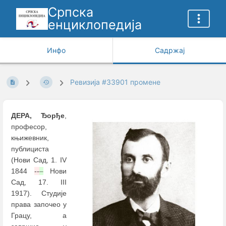
Српска
енциклопедија
Инфо
Садржај
Ревизија #33901 промене
ДЕРА, Ђорђе
,
професор,
књижевник,
публициста
(Нови Сад, 1. IV
1844
--
–
Нови
Сад, 17. III
1917). Студије
права започео у
Грацу, a