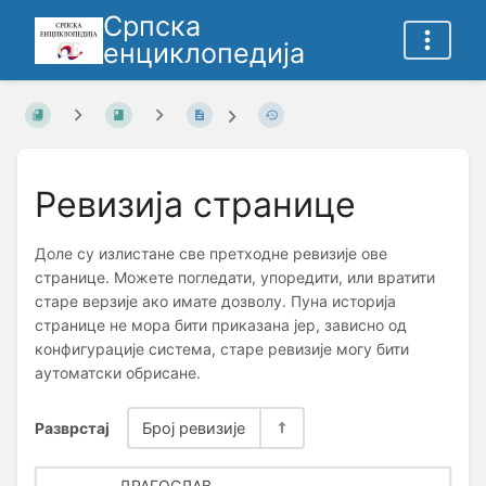
Српска
енциклопедија
Ревизија странице
Доле су излистане све претходне ревизије ове
странице. Можете погледати, упоредити, или вратити
старе верзије ако имате дозволу. Пуна историја
странице не мора бити приказана јер, зависно од
конфигурације система, старе ревизије могу бити
аутоматски обрисане.
Разврстај
Број ревизије
ДРАГОСЛАВ