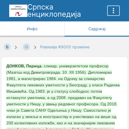
Српска
енциклопедија
Инфо
Садржај
Ревизија #9000 промене
ДОНКОВ, Перица
, сликар, универзитетски професор
(Мазгош код Димитровграда, 10. XII 1956). Дипломирао
1981, а магистрирао 1984. на Одсеку за сликарство
Факултета ликовних уметности у Београду, у класи Раденка
Мишевића. Од 1983. је у статусу слободног, потом
истакнутог уметника, а од 2008. предавач на Факултету
уметности у Нишу, у звању редовног професора. Од 2018.
члан је Савета САНУ Одељења у Нишу. Самостално је
излагао у земљи и иностранству и учествовао на више од
200 колективних изложби, као и на значајнијим ликовним