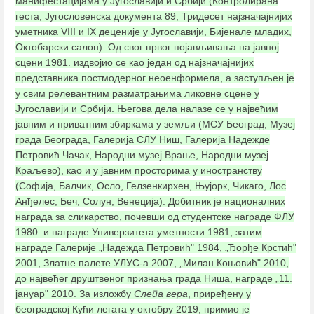
манифестацијама у Југославији и Србији (Контролирана
геста, Југословенска документа 89, Тридесет најзначајнијих
уметника VIII и IX деценије у Југославији, Бијенале младих,
Октобарски салон). Од свог првог појављивања на јавној
сцени 1981. издвојио се као један од најзначајнијих
представника постмодерног неоенформела, а заступљен је
у свим релевантним разматрањима ликовне сцене у
Југославији и Србији. Његова дела налазе се у највећим
јавним и приватним збиркама у земљи (МСУ Београд, Музеј
града Београда, Галерија СЛУ Ниш, Галерија Надежде
Петровић Чачак, Народни музеј Врање, Народни музеј
Краљево), као и у јавним просторима у иностранству
(Софија, Балчик, Осло, Гелзенкирхен, Њујорк, Чикаго, Лос
Анђелес, Беч, Солун, Венеција). Добитник је националних
награда за сликарство, почевши од студентске награде ФЛУ
1980. и награде Универзитета уметности 1981, затим
награде Галерије „Надежда Петровић" 1984, „Ђорђе Крстић"
2001, Златне палете УЛУС-а 2007, „Милан Коњовић" 2010,
до највећег друштвеног признања града Ниша, награде „11.
јануар" 2010. За изложбу
Слепа вера
, приређену у
београдској Кући легата у октобру 2019, примио је