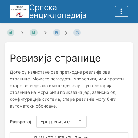
Српска
енциклопедија
Ревизија странице
Доле су излистане све претходне ревизије ове
странице. Можете погледати, упоредити, или вратити
старе верзије ако имате дозволу. Пуна историја
странице не мора бити приказана јер, зависно од
конфигурације система, старе ревизије могу бити
аутоматски обрисане.
Разврстај
Број ревизије
ДИМИТРИЈЕВИЋ, Душан