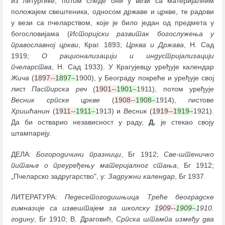
из литургике, потом следе они у вези са материјалним
положајем свештеника, односом државе и цркве, те радови
у вези са пчеларством, које је било један од предмета у
богословијама (
Историјски развитак богослужења у
православној цркви
, Краг. 1893;
Црква и Држава
, Н. Сад
1919;
О рационализацији и индустријализацији
пчеларства
, Н. Сад 1933). У Крагујевцу уређује календар
Жича
(
1897--
1897
–
1900), у Београду покреће и уређује свој
лист
Пастирска реч
(
1901--
1901
–
1911), потом уређује
Весник српске цркве
(
1908--
1908
–
1914), листове
Хришћанин
(
1911--
1911
–
1913) и
Весник
(
1919--
1919
–
1921).
Да би остварио независност у раду,
Д.
је стекао своју
штампарију.
ДЕЛА:
Богородичини празници
, Бг 1912;
Све-штеничко
питање о преуређењу материјалног стања
, Бг 1912;
„Пчеларско задругарство", у:
Задружни календар
, Бг 1937.
ЛИТЕРАТУРА:
Педесетогодишњица Треће београдске
гимназије са извештајем за школску
1909--
1909
–
1910.
годину
, Бг 1910; В. Драговић,
Српска штампа између два