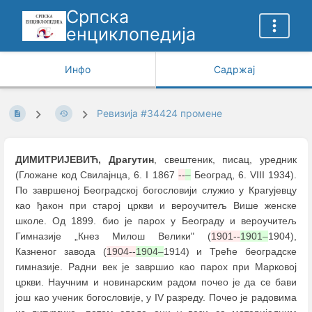
Српска
енциклопедија
Инфо
Садржај
Ревизија #34424 промене
ДИМИТРИЈЕВИЋ, Драгутин
, свештеник, писац, уредник
(Гложане код Свилајнца, 6. I 1867
--
–
Београд, 6. VIII 1934).
По завршеној Београдској богословији служио у Крагујевцу
као ђакон при старој цркви и вероучитељ Више женске
школе. Од 1899. био је парох у Београду и вероучитељ
Гимназије „Кнез Милош Велики" (
1901--
1901
–
1904),
Казненог завода (
1904--
1904
–
1914) и Треће београдске
гимназије. Радни век је завршио као парох при Марковој
цркви. Научним и новинарским радом почео је да се бави
још као ученик богословије, у IV разреду. Почео је радовима