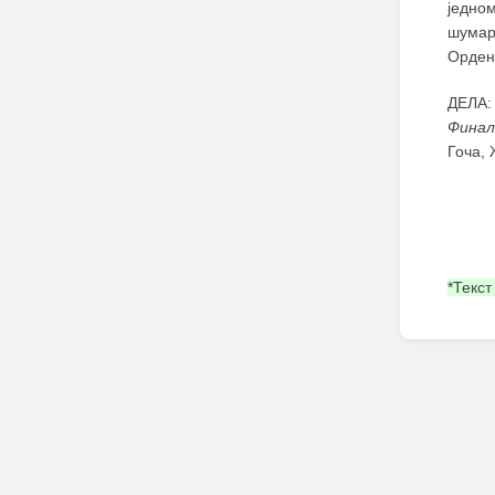
једно
шумарс
Орден
ДЕЛА:
Финал
Гоча, 
*Текст