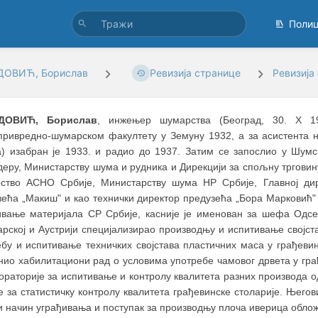
Поли
ОВИЋ, Борислав
Ревизија странице
Ревизија
ДОВИЋ, Борислав
, инжењер шумарства (Београд, 30. Х 
ривредно-шумарском факултету у Земуну 1932, а за асистента н
а) изабран је 1933. и радио до 1937. Затим се запослио у Шумс
еру, Министарству шума и рудника и Дирекцији за спољну трговину.
ство АСНО Србије, Министарству шума НР Србије, Главној дир
ећа „Макиш" и као технички директор предузећа „Бора Марковић" 
ивање материјала СР Србије, касније је именован за шефа Одсек
арској и Аустрији специјализирао производњу и испитивање својс
ебу и испитивање техничких својстава пластичних маса у грађеви
нио хабилитациони рад о условима употребе чамовог дрвета у гра
ораторије за испитивање и контролу квалитета разних производа од
 за статистичку контролу квалитета грађевинске столарије. Њего
ви начин уграђивања и поступак за производњу плоча иверица обл