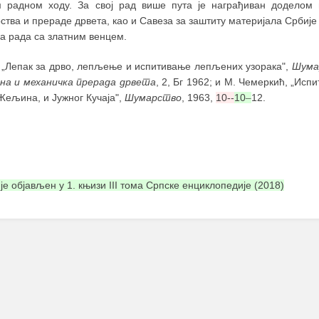
м радном ходу. За свој рад више пута је награђиван доделом
тва и прераде дрвета, као и Савеза за заштиту материјала Србије и
а рада са златним венцем.
 „Лепак за дрво, лепљење и испитивање лепљених узорака",
Шума
на и механичка прерада дрвета
, 2, Бг 1962; и М. Чемеркић, „Ис
Жељина, и Јужног Кучаја",
Шумарство
, 1963,
10--
10
–
12.
 је објављен у 1. књизи III тома Српске енциклопедије (2018)