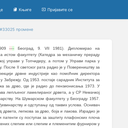
це
Књиге
Пријавите се
 #33025 промене
1909
--
–
Београд, 9. VII 1981). Дипломирао на
а истом факултету (Катедра за механичку прераду
кој управи у Топчидеру, а потом у Управи парка у
 После II светског рата радио је у Повереништву за
екцији дрвне индустрије као помоћник директора
у Забрежју. Од 1953. постаје сарадник Института за
а за дрво, где је радио до пензионисања 1973. У
тава лепљеног ламелираног дрвета, а у СР Немачкој
нарству. На Шумарском факултету у Београду 1957.
ђевинарству и одступању од таквих услова. Оснивач
 дрвета, лепкова за дрво, боја и лакова. Израдио је
ви патенти су поступак за заштиту плафонских плоча
ожених слепим или слепим и племенитим фурниром у