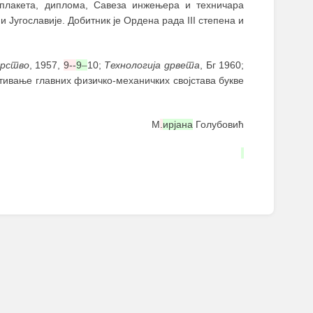
 плакета, диплома, Савеза инжењера и техничара
 Југославије. Добитник је Ордена рада III степена и
рство
, 1957,
9--
9
–
10;
Технологија дрвета
, Бг 1960;
питивање главних физичко-механичких својстава букве
М
.
ирјана
Голубовић