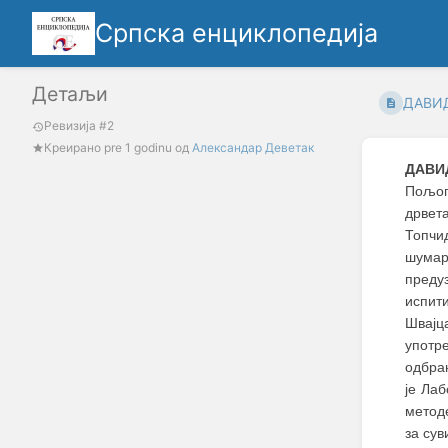
Српска енциклопедија
Детаљи
ДАВИД
Ревизија #2
Креирано
pre 1 godinu
oд
Александар Деветак
ДАВИ
Пољоп
дрвет
Топчид
шумар
предуз
испит
Швајц
употр
одбра
је Лаб
методе
за су