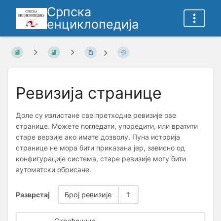
Српска
енциклопедија
Ревизија странице
Доле су излистане све претходне ревизије ове
странице. Можете погледати, упоредити, или вратити
старе верзије ако имате дозволу. Пуна историја
странице не мора бити приказана јер, зависно од
конфигурације система, старе ревизије могу бити
аутоматски обрисане.
Разврстај
Број ревизије
Скраћенице